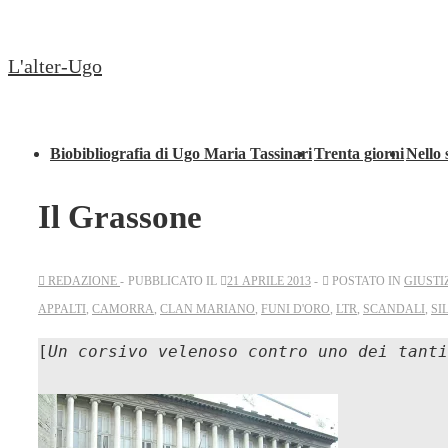
↓
Secondary
Vai
Navigation
L'alter-Ugo
al
contenuto
principale
Menu
Biobibliografia di Ugo Maria Tassinari
Trenta giorni
Nello 
principale
Il Grassone
REDAZIONE
PUBBLICATO IL
21 APRILE 2013
POSTATO IN
GIUSTI
APPALTI
,
CAMORRA
,
CLAN MARIANO
,
FUNI D'ORO
,
LTR
,
SCANDALI
,
SI
[
Un corsivo velenoso contro uno dei tanti