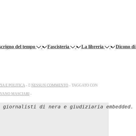
scrigno del tempo
Fascisteria
La libreria
Dicono di
ZIA E POLITICA
NESSUN COMMENTO
TAGGATO CON
LVANO MASCIARI
 giornalisti di nera e giudiziaria embedded.