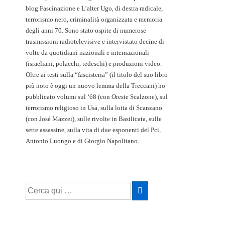
blog Fascinazione e L’alter Ugo, di destra radicale,
terrorismo nero, criminalità organizzata e memoria
degli anni 70. Sono stato ospite di numerose
trasmissioni radiotelevisive e intervistato decine di
volte da quotidiani nazionali e internazionali
(israeliani, polacchi, tedeschi) e produzioni video.
Oltre ai testi sulla “fascisteria” (il titolo del suo libro
più noto è oggi un nuovo lemma della Treccani) ho
pubblicato volumi sul ‘68 (con Oreste Scalzone), sul
terrorismo religioso in Usa, sulla lotta di Scanzano
(con José Mazzei), sulle rivolte in Basilicata, sulle
sette assassine, sulla vita di due esponenti del Pci,
Antonio Luongo e di Giorgio Napolitano.
Cerca: