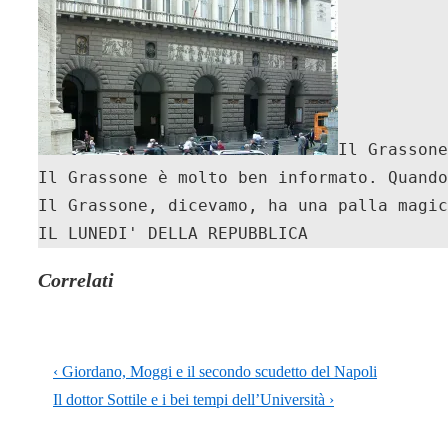
Il Grassone
Il Grassone è molto ben informato. Quando
Il Grassone, dicevamo, ha una palla magic
IL LUNEDI' DELLA REPUBBLICA
Correlati
Navigazione
L'articolo
‹ Giordano, Moggi e il secondo scudetto del Napoli
articoli
precedente
Il
Il dottor Sottile e i bei tempi dell’Università ›
è
prossimo