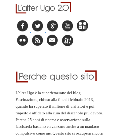
L'alter-Ugo è la superfetazione del blog
Fascinazione, chiuso alla fine di febbraio 2013,
quando ha superato il milione di visitatori e poi
riaperto e affidato alla cura del discepolo più devoto.
Perché 25 anni di ricerca e osservazione sulla
fascisteria bastano e avanzano anche a un maniaco
compulsivo come me. Questo sito si occuperà ancora