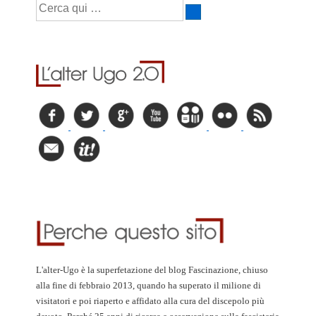
L'alter-Ugo è la superfetazione del blog Fascinazione, chiuso
alla fine di febbraio 2013, quando ha superato il milione di
visitatori e poi riaperto e affidato alla cura del discepolo più