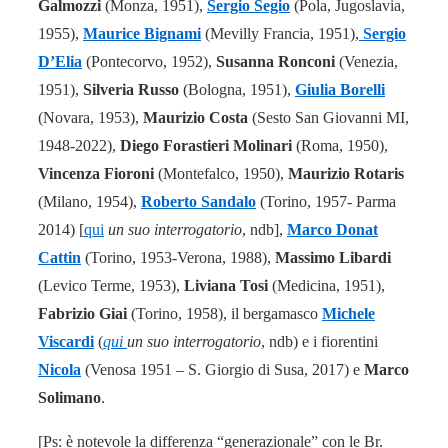
Galmozzi
(Monza, 1951),
Sergio Segio
(Pola, Jugoslavia,
1955),
Maurice Bignami
(Mevilly Francia, 1951),
Sergio
D’Elia
(Pontecorvo, 1952),
Susanna Ronconi
(Venezia,
1951),
Silveria Russo
(Bologna, 1951),
Giulia Borelli
(Novara, 1953),
Maurizio Costa
(Sesto San Giovanni MI,
1948-2022),
Diego Forastieri Molinari
(Roma, 1950),
Vincenza Fioroni
(Montefalco, 1950),
Maurizio Rotaris
(Milano, 1954),
Roberto Sandalo
(Torino, 1957- Parma
2014) [
qui
un suo interrogatorio
, ndb],
Marco Donat
Cattin
(Torino, 1953-Verona, 1988),
Massimo Libardi
(Levico Terme, 1953),
Liviana Tosi
(Medicina, 1951),
Fabrizio Giai
(Torino, 1958), il bergamasco
Michele
Viscardi
(
qui
un suo interrogatorio
, ndb) e i fiorentini
Nicola
(Venosa 1951 – S. Giorgio di Susa, 2017) e
Marco
Solimano
.
[Ps: è notevole la differenza “generazionale” con le Br.