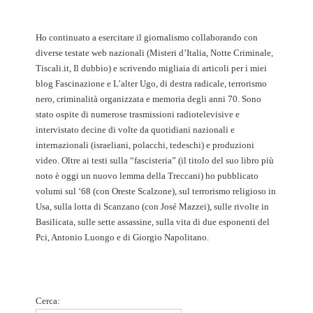
Ho continuato a esercitare il giornalismo collaborando con
diverse testate web nazionali (Misteri d’Italia, Notte Criminale,
Tiscali.it, Il dubbio) e scrivendo migliaia di articoli per i miei
blog Fascinazione e L’alter Ugo, di destra radicale, terrorismo
nero, criminalità organizzata e memoria degli anni 70. Sono
stato ospite di numerose trasmissioni radiotelevisive e
intervistato decine di volte da quotidiani nazionali e
internazionali (israeliani, polacchi, tedeschi) e produzioni
video. Oltre ai testi sulla “fascisteria” (il titolo del suo libro più
noto è oggi un nuovo lemma della Treccani) ho pubblicato
volumi sul ‘68 (con Oreste Scalzone), sul terrorismo religioso in
Usa, sulla lotta di Scanzano (con José Mazzei), sulle rivolte in
Basilicata, sulle sette assassine, sulla vita di due esponenti del
Pci, Antonio Luongo e di Giorgio Napolitano.
Cerca: