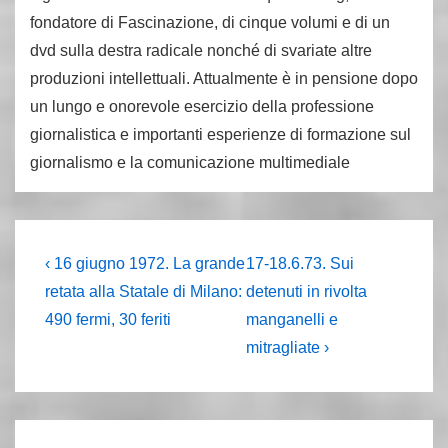
fondatore di Fascinazione, di cinque volumi e di un
dvd sulla destra radicale nonché di svariate altre
produzioni intellettuali. Attualmente è in pensione dopo
un lungo e onorevole esercizio della professione
giornalistica e importanti esperienze di formazione sul
giornalismo e la comunicazione multimediale
Navigazione
L'articolo
Il
‹ 16 giugno 1972. La grande
17-18.6.73. Sui
precedente
prossimo
articoli
retata alla Statale di Milano:
detenuti in rivolta
è
articolo
490 fermi, 30 feriti
manganelli e
è
mitragliate ›