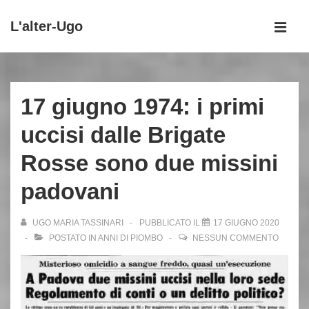
↓
L'alter-Ugo
Vai
MEN
al
Menu
contenuto
principale
principale
17 giugno 1974: i primi
uccisi dalle Brigate
Rosse sono due missini
padovani
UGO MARIA TASSINARI
PUBBLICATO IL
17 GIUGNO 2020
POSTATO IN
ANNI DI PIOMBO
NESSUN COMMENTO