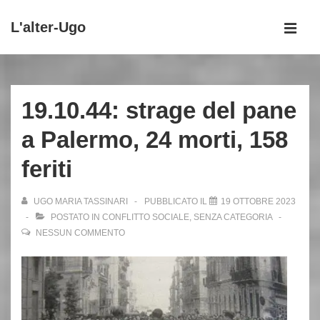
↓
L'alter-Ugo
Vai
MEN
al
Menu
contenuto
principale
principale
19.10.44: strage del pane
a Palermo, 24 morti, 158
feriti
UGO MARIA TASSINARI
PUBBLICATO IL
19 OTTOBRE 2023
POSTATO IN
CONFLITTO SOCIALE
,
SENZA CATEGORIA
NESSUN COMMENTO