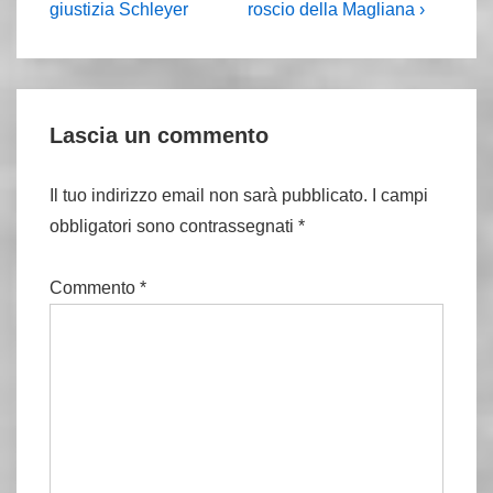
è
articolo
giustizia Schleyer
roscio della Magliana ›
è
Lascia un commento
Il tuo indirizzo email non sarà pubblicato.
I campi
obbligatori sono contrassegnati
*
Commento
*