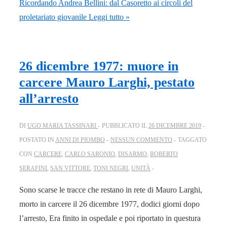
Ricordando Andrea Bellini: dal Casoretto ai circoli del
proletariato giovanile
Leggi tutto »
26 dicembre 1977: muore in
carcere Mauro Larghi, pestato
all’arresto
DI
UGO MARIA TASSINARI
PUBBLICATO IL
26 DICEMBRE 2019
POSTATO IN
ANNI DI PIOMBO
NESSUN COMMENTO
TAGGATO
CON
CARCERE
,
CARLO SARONIO
,
DISARMO
,
ROBERTO
SERAFINI
,
SAN VITTORE
,
TONI NEGRI
,
UNITÀ
Sono scarse le tracce che restano in rete di Mauro Larghi,
morto in carcere il 26 dicembre 1977, dodici giorni dopo
l’arresto, Era finito in ospedale e poi riportato in questura