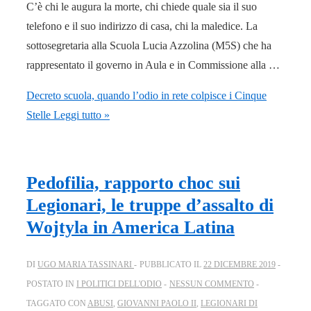
C’è chi le augura la morte, chi chiede quale sia il suo
telefono e il suo indirizzo di casa, chi la maledice. La
sottosegretaria alla Scuola Lucia Azzolina (M5S) che ha
rappresentato il governo in Aula e in Commissione alla …
Decreto scuola, quando l’odio in rete colpisce i Cinque
Stelle
Leggi tutto »
Pedofilia, rapporto choc sui
Legionari, le truppe d’assalto di
Wojtyla in America Latina
DI
UGO MARIA TASSINARI
PUBBLICATO IL
22 DICEMBRE 2019
POSTATO IN
I POLITICI DELL'ODIO
NESSUN COMMENTO
TAGGATO CON
ABUSI
,
GIOVANNI PAOLO II
,
LEGIONARI DI