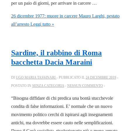
per un paio di giorni, per arrivare in carcere …
26 dicembre 1977: muore in carcere Mauro Larghi, pestato
all’arresto
Leggi tutto »
Sardine, il rabbino di Roma
bacchetta Dacia Maraini
DI
UGO MARIA TASSINARI
PUBBLICATO IL
24 DICEMBRE 2019
POSTATO IN
SENZA CATEGORIA
NESSUN COMMENTO
“Bisogna diffidare di chi predica una bontà stucchevole
condita di false informazioni. E’ normale che un nuovo
movimento politico cerchi di ispirarsi agli insegnamenti
antichi, ma dovrebbe essere cauto nelle semplificazioni.
Dopo il Gesù socialista, rivoluzionario più o meno armato,