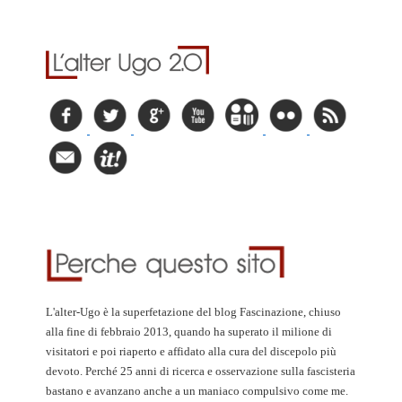
L'alter-Ugo è la superfetazione del blog Fascinazione, chiuso
alla fine di febbraio 2013, quando ha superato il milione di
visitatori e poi riaperto e affidato alla cura del discepolo più
devoto. Perché 25 anni di ricerca e osservazione sulla fascisteria
bastano e avanzano anche a un maniaco compulsivo come me.