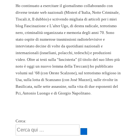
Ho continuato a esercitare il giornalismo collaborando con
diverse testate web nazionali (Misteri d’Italia, Notte Criminale,
Tiscali.it, Il dubbio) e scrivendo migliaia di articoli per i miei
blog Fascinazione e L’alter Ugo, di destra radicale, terrorismo
nero, criminalità organizzata e memoria degli anni 70. Sono
stato ospite di numerose trasmissioni radiotelevisive e
intervistato decine di volte da quotidiani nazionali e
internazionali (israeliani, polacchi, tedeschi) e produzioni
video. Oltre ai testi sulla “fascisteria” (il titolo del suo libro più
noto è oggi un nuovo lemma della Treccani) ho pubblicato
volumi sul ‘68 (con Oreste Scalzone), sul terrorismo religioso in
Usa, sulla lotta di Scanzano (con José Mazzei), sulle rivolte in
Basilicata, sulle sette assassine, sulla vita di due esponenti del
Pci, Antonio Luongo e di Giorgio Napolitano.
Cerca: