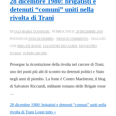
28 dicembre 1980: brigatisti e
detenuti “comuni” uniti nella
rivolta di Trani
DI
UGO MARIA TASSINARI
PUBBLICATO IL
28 DICEMBRE 2019
POSTATO IN
ANNI DI PIOMBO
NESSUN COMMENTO
TAGGATO
CON
BRIGATE ROSSE
,
SALVATORE RICCIARDI
,
SEQUESTRO
D'URSO
,
SUPERCARCERE
Prosegue la ricostruzione della rivolta nel carcere di Trani,
uno dei punti più alti di scontro tra detenuti politici e Stato
negli anni di piombo. La fonte è Contro Maelstrom, il blog
di Salvatore Ricciardi, militante romano delle Brigate rosse
…
28 dicembre 1980: brigatisti e detenuti “comuni” uniti nella
rivolta di Trani
Leggi tutto »