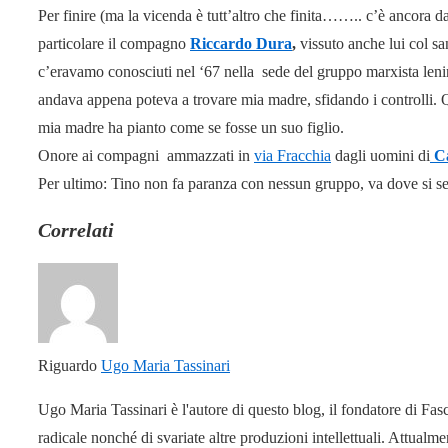
Per finire (ma la vicenda è tutt’altro che finita…….. c’è ancora da
particolare il compagno
Riccardo Dura
,
vissuto anche lui col s
c’eravamo conosciuti nel ‘67 nella sede del gruppo marxista lenin
andava appena poteva a trovare mia madre, sfidando i controlli. 
mia madre ha pianto come se fosse un suo figlio.
Onore ai compagni ammazzati in
via Fracchia
dagli uomini di
Ca
Per ultimo: Tino non fa paranza con nessun gruppo, va dove si se
Correlati
Riguardo
Ugo Maria Tassinari
Ugo Maria Tassinari è l'autore di questo blog, il fondatore di Fas
radicale nonché di svariate altre produzioni intellettuali. Attual