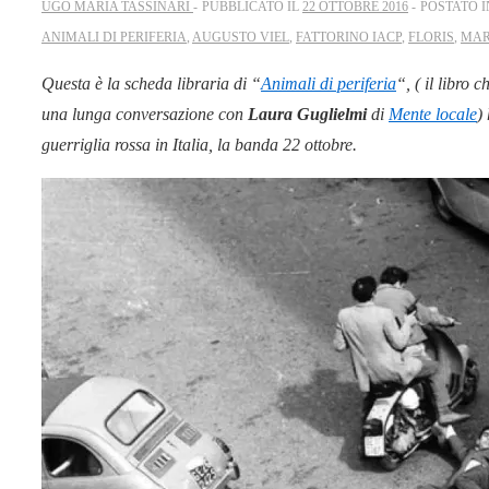
UGO MARIA TASSINARI
PUBBLICATO IL
22 OTTOBRE 2016
POSTATO 
ANIMALI DI PERIFERIA
,
AUGUSTO VIEL
,
FATTORINO IACP
,
FLORIS
,
MAR
Questa è la scheda libraria di “
Animali di periferia
“, ( il libro 
una lunga conversazione con
Laura Guglielmi
di
Mente locale
)
guerriglia rossa in Italia, la banda 22 ottobre.