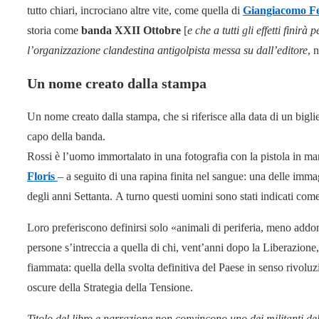
tutto chiari, incrociano altre vite, come quella di
Giangiacomo Fel
storia come
banda XXII Ottobre
[
e che a tutti gli effetti finir
l’organizzazione clandestina antigolpista messa su dall’editore
, 
Un nome creato dalla stampa
Un nome creato dalla stampa, che si riferisce alla data di un biglie
capo della banda.
Rossi è l’uomo immortalato in una fotografia con la pistola in ma
Floris
– a seguito di una rapina finita nel sangue: una delle immag
degli anni Settanta. A turno questi uomini sono stati indicati come
Loro preferiscono definirsi solo «animali di periferia, meno addom
persone s’intreccia a quella di chi, vent’anni dopo la Liberazio
fiammata: quella della svolta definitiva del Paese in senso rivolu
oscure della Strategia della Tensione.
Titolo del libro e narrazione non convincono uno dei militanti de