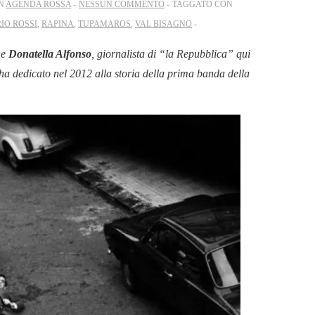
IN
AGENDA ROSSA
NESSUN COMMENTO
TAGGATO CON
IO ROSSI
,
RAPINA
,
TUPAMAROS
,
VAL BISAGNO
che
Donatella Alfonso
, giornalista di “la Repubblica” qui
 ha dedicato nel 2012 alla storia della prima banda della