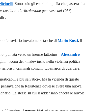
trinelli
. Sono solo gli esordi di quella che passerà alla
à per costituire l’articolazione genovese dei GAP,
ndb].
tto ferroviario trovato nelle tasche di
Mario Rossi
, il
no, puntata verso un inerme fattorino –
Alessandro
ini – icona del «male» insito nella violenza politica
 terroristi, criminali comuni, tupamaros di quartiere.
esticabili e più selvatici». Ma la vicenda di queste
ne, pensava che la Resistenza dovesse avere una nuova
zionario. La stessa su cui si addensano ancora le nuvole
lla 22 ottobre,
Augusto Viel
, che pure aveva concesso