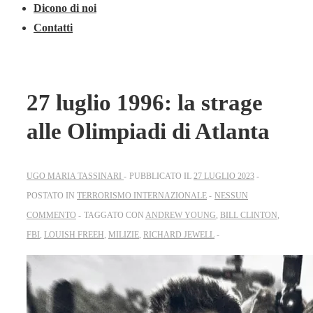
Dicono di noi
Contatti
27 luglio 1996: la strage
alle Olimpiadi di Atlanta
UGO MARIA TASSINARI
PUBBLICATO IL
27 LUGLIO 2023
POSTATO IN
TERRORISMO INTERNAZIONALE
NESSUN
COMMENTO
TAGGATO CON
ANDREW YOUNG
,
BILL CLINTON
,
FBI
,
LOUISH FREEH
,
MILIZIE
,
RICHARD JEWELL