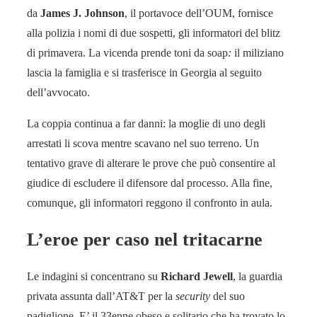
da
James J. Johnson
, il portavoce dell’OUM, fornisce
alla polizia i nomi di due sospetti, gli informatori del blitz
di primavera. La vicenda prende toni da soap
:
il miliziano
lascia la famiglia e si trasferisce in Georgia al seguito
dell’avvocato.
La coppia continua a far danni: la moglie di uno degli
arrestati li scova mentre scavano nel suo terreno. Un
tentativo grave di alterare le prove che può consentire al
giudice di escludere il difensore dal processo. Alla fine,
comunque, gli informatori reggono il confronto in aula.
L’eroe per caso nel tritacarne
Le indagini si concentrano su
Richard Jewell
, la guardia
privata assunta dall’AT&T per la
security
del suo
padiglione. E’ il 33enne obeso e solitario che ha trovato lo