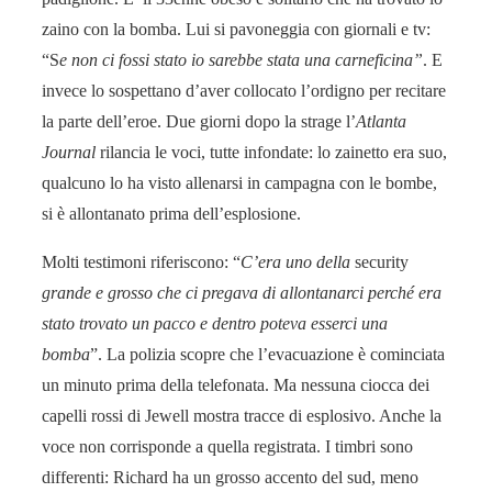
zaino con la bomba. Lui si pavoneggia con giornali e tv:
“S
e non ci fossi stato io sarebbe stata una carneficina”
. E
invece lo sospettano d’aver collocato l’ordigno per recitare
la parte dell’eroe. Due giorni dopo la strage l’
Atlanta
Journal
rilancia le voci, tutte infon­date: lo zainetto era suo,
qualcuno lo ha visto allenarsi in campagna con le bombe,
si è allonta­nato prima dell’esplosione.
Molti testi­moni riferiscono: “
C’era uno della
security
grande e gros­so che ci pregava di allontanarci perché era
stato trovato un pac­co e dentro poteva esserci una
bomba
”. La polizia scopre che l’evacuazione è cominciata
un minuto prima della telefonata. Ma nessuna ciocca dei
capelli rossi di Jewell mostra tracce di esplosivo. Anche la
voce non corrisponde a quella registrata. I timbri sono
differenti: Richard ha un grosso accento del sud, meno