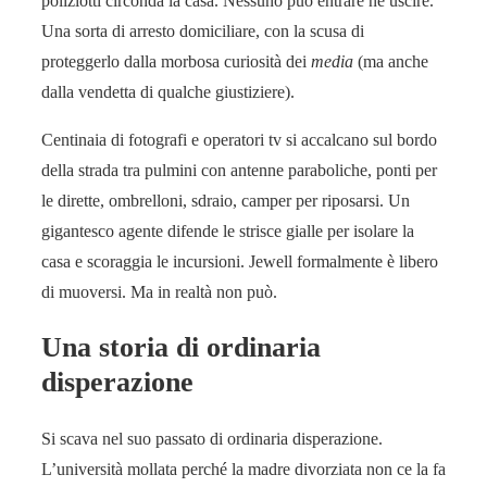
poliziotti circon­da la casa. Nessuno può entrare né uscire.
Una sorta di arresto domiciliare, con la scusa di
proteggerlo dalla morbosa curiosità dei
media
(ma anche
dalla vendetta di qualche giustiziere).
Centinaia di fotografi e opera­tori tv si accalcano sul bordo
della strada tra pulmini con antenne paraboliche, ponti per
le di­rette, ombrelloni, sdraio, camper per riposarsi. Un
gigantesco agente difende le strisce gialle per isolare la
casa e scoraggia le in­cursioni. Jewell formalmente è libero
di muoversi. Ma in realtà non può.
Una storia di ordinaria
disperazione
Si sca­va nel suo passa­to di ordinaria disperazione.
L’università mollata perché la madre divorziata non ce la fa