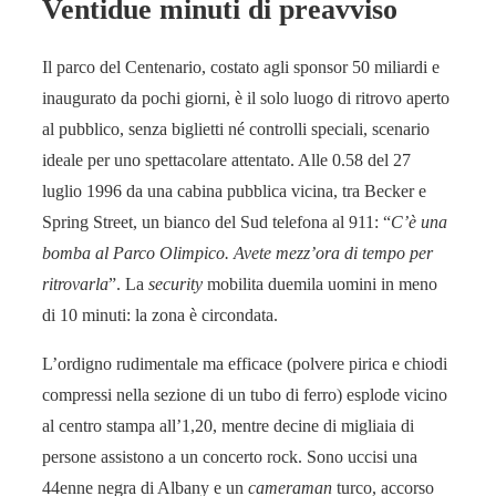
Ventidue minuti di preavviso
Il parco del Centenario, costato agli sponsor 50 miliardi e
inaugurato da pochi giorni, è il solo luogo di ritrovo aperto
al pubblico, senza biglietti né controlli speciali, scenario
ideale per uno spettacolare attentato. Alle 0.58 del 27
luglio 1996 da una cabina pub­blica vicina, tra Becker e
Spring Street, un bianco del Sud telefona al 911: “
C’è una
bomba al Parco Olimpico. Avete mezz’ora di tempo per
ritrovarla
”. La
security
mobilita duemila uomini in meno
di 10 minuti: la zona è cir­condata.
L’ordigno rudimentale ma efficace (polvere pirica e chiodi
compressi nella sezione di un tubo di ferro) esplode vicino
al centro stampa all’1,20, mentre decine di migliaia di
persone assistono a un concerto rock. Sono uccisi una
44enne negra di Albany e un
cameraman
turco, accorso