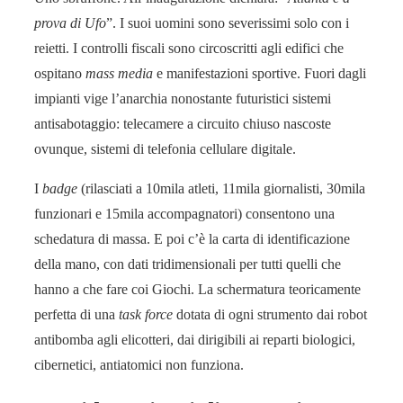
prova di Ufo
”. I suoi uomini sono severissimi solo con i
reietti. I controlli fiscali sono circoscritti agli edifici che
ospitano
mass media
e manifestazioni sportive. Fuori dagli
impianti vige l’anarchia nonostante futuristici siste­mi
antisabotaggio: telecamere a circuito chiuso nascoste
ovunque, sistemi di telefonia cellulare digitale.
I
badge
(rilasciati a 10mila atleti, 11mila giornalisti, 30mila
funzionari e 15mila accompagnatori) consentono una
schedatura di mas­sa. E poi c’è la carta di identificazione
della mano, con dati tridimensionali per tutti quelli che
hanno a che fare coi Giochi. La schermatura teoricamente
perfetta di una
task force
dotata di ogni strumento dai robot
antibomba agli elicotteri, dai di­rigibili ai reparti biologici,
cibernetici, antiatomici non funziona.