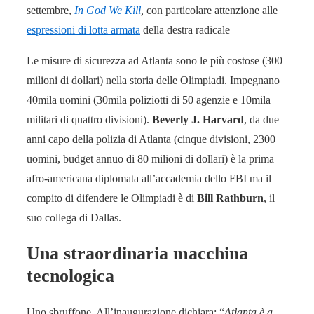
settembre,
In God We Kill
,
con particolare attenzione alle
espressioni di lotta armata
della destra radicale
Le misure di sicurezza ad Atlanta sono le più costose (300
milioni di dollari) nella sto­ria delle Olimpiadi. Impegnano
40mila uomini (30mila poliziotti di 50 agenzie e 10mila
militari di quattro divisioni).
Beverly J. Harvard
, da due
anni capo della polizia di Atlanta (cinque divisioni, 2300
uo­mini, bud­get annuo di 80 milioni di dollari) è la prima
afro-america­na diplomata all’accade­mia dello FBI ma il
compito di difendere le Olimpiadi è di
Bill Rathburn
, il
suo collega di Dallas.
Una straordinaria macchina
tecnologica
Uno sbruffone. All’inaugurazione dichiara: “
Atlan­ta è a