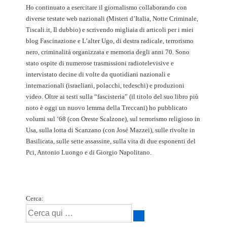
Ho continuato a esercitare il giornalismo collaborando con
diverse testate web nazionali (Misteri d’Italia, Notte Criminale,
Tiscali.it, Il dubbio) e scrivendo migliaia di articoli per i miei
blog Fascinazione e L’alter Ugo, di destra radicale, terrorismo
nero, criminalità organizzata e memoria degli anni 70. Sono
stato ospite di numerose trasmissioni radiotelevisive e
intervistato decine di volte da quotidiani nazionali e
internazionali (israeliani, polacchi, tedeschi) e produzioni
video. Oltre ai testi sulla “fascisteria” (il titolo del suo libro più
noto è oggi un nuovo lemma della Treccani) ho pubblicato
volumi sul ‘68 (con Oreste Scalzone), sul terrorismo religioso in
Usa, sulla lotta di Scanzano (con José Mazzei), sulle rivolte in
Basilicata, sulle sette assassine, sulla vita di due esponenti del
Pci, Antonio Luongo e di Giorgio Napolitano.
Cerca: