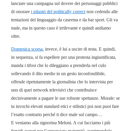
lanciare una campagna sul dovere dei personaggi pubblici
di onorare
i pilastri del politically correct
non cedendo alle
tentazioni del linguaggio da caserma e da bar sport. Gli va
male, ma in questo caso è irrilevante e quindi andiamo
oltre.
Domenica scorsa
, invece, è lui a uscire di testa. E quindi,
in sequenza, si fa espellere per una protesta ingiustificata,
manda i tifosi che lo dileggiano a prenderla nel culo
sollevando il dito medio in un gesto inconfondibile,
offende ripetutamente la giornalista che lo intervista per
uno di quei network televisivi che contribuisce
decisivamente a pagare le sue robuste spettanze. Morale: se
tu invochi elevati standard etici e stilistici poi non puoi fare
l’esatto contrario perché ti dice male sul campo…
E veniamo alla signorina Meloni. A cui facciamo i più
fervidi auguri per l’annunciata maternità, esprimendole