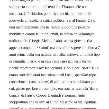
solidarietà contro tutti i fetenti che l’hanno offesa e
insultata. Ciò chiarito, però, rivendichiamo il diritto di
muoverle un’esplicita critica politica. Sei al Family Day,
una manifestazione che ha riunito 2-3oomila persone
mobilitate contro le unioni civili, in difesa della famiglia
tradizionale. Giorgia Meloni è abbastanza giovane (ha
appena compiuto 38 anni) ma dovrebbe sapere che fino a 7
anni prima della sua nascita, in Italia, esisteva un unico tipo
di famiglia: marito e moglie restavano tali per il diritto
finché morte non li avesse separati. E solo nel 1968 e 1969
erano stati dichiarati incostituzionali i reati speculari (tipo
corruzione e concussione) di adulterio e concubinato per
cui, giusto per fare un esempio, era stata arrestata la ‘dama
bianca’ di Fausto Coppi. E quindi è sommamente
inopportuno che esterni al Circo Massimo la tua legittima
felicità se questa maternità (che resta sempre e comunque