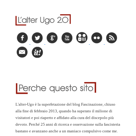
L'alter-Ugo è la superfetazione del blog Fascinazione, chiuso
alla fine di febbraio 2013, quando ha superato il milione di
visitatori e poi riaperto e affidato alla cura del discepolo più
devoto. Perché 25 anni di ricerca e osservazione sulla fascisteria
bastano e avanzano anche a un maniaco compulsivo come me.