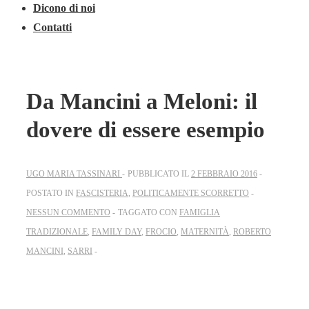
Dicono di noi
Contatti
Da Mancini a Meloni: il
dovere di essere esempio
UGO MARIA TASSINARI
PUBBLICATO IL
2 FEBBRAIO 2016
POSTATO IN
FASCISTERIA
,
POLITICAMENTE SCORRETTO
NESSUN COMMENTO
TAGGATO CON
FAMIGLIA
TRADIZIONALE
,
FAMILY DAY
,
FROCIO
,
MATERNITÀ
,
ROBERTO
MANCINI
,
SARRI