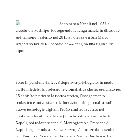
Sono nato a Napoli nel 1956 e
cresciuto a Posillipo. Proseguendo la lunga marcia in direzione
sud, mi sono trasferito nel 2013 a Potenza e a San Marco
Argentano nel 2018. Sposato da 44 anni, ho una figlia e tre
nipoti.
Sono in pensione dal 2023 dopo aver privilegiato, in modo
molto infedele, la professione giornalistica che ho esercitato per
35 anni: ho praticato la ricerca storica, l'insegnamento
scolastico e universitario, la formazione dei giornalisti sulle
nuove tecnologie digitali. Per 15 anni ho lavorato nei
quotidiani locali napoletani (tutta la trafila al Giornale di
Napoli, poi redattore capo al Mezzogiorno e Cronache di
Napoli, capocronista a Senza Prezzo). A fine secolo la svolta,
con l’arrivo a Potenza per dirigere la Nuova Basilicata. Dal