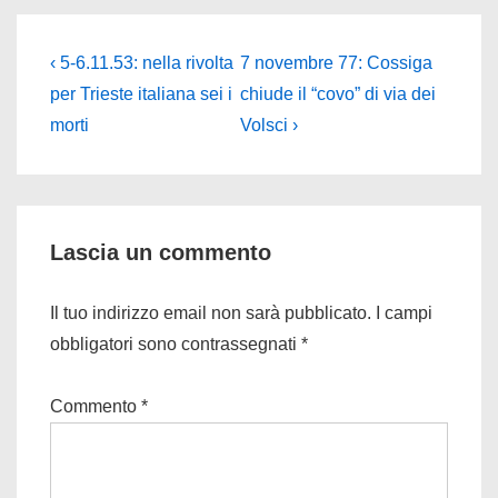
Navigazione
L'articolo
Il
‹ 5-6.11.53: nella rivolta
7 novembre 77: Cossiga
precedente
prossimo
articoli
per Trieste italiana sei i
chiude il “covo” di via dei
è
articolo
morti
Volsci ›
è
Lascia un commento
Il tuo indirizzo email non sarà pubblicato.
I campi
obbligatori sono contrassegnati
*
Commento
*