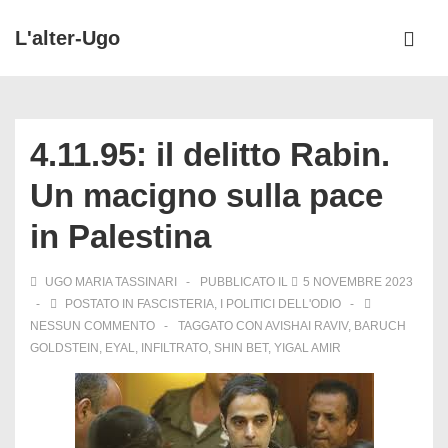
↓
L'alter-Ugo
Vai
ME
al
Menu
contenuto
principale
principale
4.11.95: il delitto Rabin.
Un macigno sulla pace
in Palestina
UGO MARIA TASSINARI
PUBBLICATO IL
5 NOVEMBRE 2023
POSTATO IN
FASCISTERIA
,
I POLITICI DELL'ODIO
NESSUN COMMENTO
TAGGATO CON
AVISHAI RAVIV
,
BARUCH
GOLDSTEIN
,
EYAL
,
INFILTRATO
,
SHIN BET
,
YIGAL AMIR