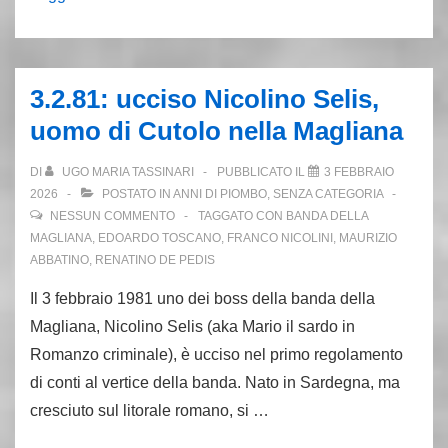
Prima
Linea
uccide
3.2.81: ucciso Nicolino Selis,
William
uomo di Cutolo nella Magliana
Waccher.
Un
DI
UGO MARIA TASSINARI
PUBBLICATO IL
3 FEBBRAIO
fratricidio
2026
POSTATO IN
ANNI DI PIOMBO
,
SENZA CATEGORIA
NESSUN COMMENTO
TAGGATO CON
BANDA DELLA
MAGLIANA
,
EDOARDO TOSCANO
,
FRANCO NICOLINI
,
MAURIZIO
ABBATINO
,
RENATINO DE PEDIS
Il 3 febbraio 1981 uno dei boss della banda della
Magliana, Nicolino Selis (aka Mario il sardo in
Romanzo criminale), è ucciso nel primo regolamento
di conti al vertice della banda. Nato in Sardegna, ma
cresciuto sul litorale romano, si …