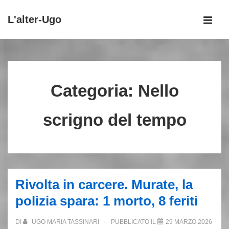
↓
L'alter-Ugo
Vai
MEN
al
Menu
contenuto
principale
principale
Categoria:
Nello
scrigno del tempo
Rivolta in carcere. Murate, la
polizia spara: 1 morto, 8 feriti
DI
UGO MARIA TASSINARI
PUBBLICATO IL
29 MARZO 2026