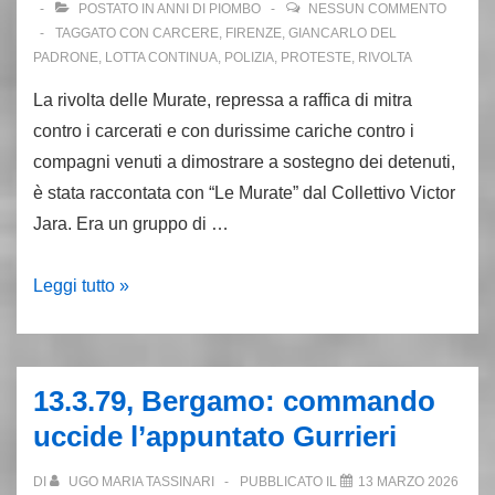
POSTATO IN
ANNI DI PIOMBO
NESSUN COMMENTO
TAGGATO CON
CARCERE
,
FIRENZE
,
GIANCARLO DEL
PADRONE
,
LOTTA CONTINUA
,
POLIZIA
,
PROTESTE
,
RIVOLTA
La rivolta delle Murate, repressa a raffica di mitra
contro i carcerati e con durissime cariche contro i
compagni venuti a dimostrare a sostegno dei detenuti,
è stata raccontata con “Le Murate” dal Collettivo Victor
Jara. Era un gruppo di …
Rivolta
Leggi tutto »
in
carcere.
Murate,
13.3.79, Bergamo: commando
la
uccide l’appuntato Gurrieri
polizia
spara:
DI
UGO MARIA TASSINARI
PUBBLICATO IL
13 MARZO 2026