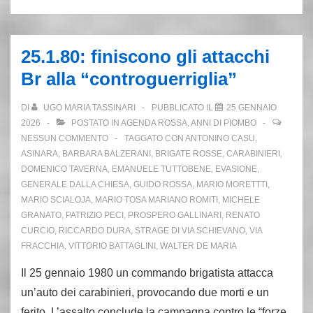
febbraio
1977:
la
25.1.80: finiscono gli attacchi
vera
Br alla “controguerriglia”
storia
di
DI
UGO MARIA TASSINARI
PUBBLICATO IL
25 GENNAIO
Daddo
2026
POSTATO IN
AGENDA ROSSA
,
ANNI DI PIOMBO
e
NESSUN COMMENTO
TAGGATO CON
ANTONINO CASU
,
ASINARA
,
BARBARA BALZERANI
,
BRIGATE ROSSE
,
CARABINIERI
,
Paolo
DOMENICO TAVERNA
,
EMANUELE TUTTOBENE
,
EVASIONE
,
GENERALE DALLA CHIESA
,
GUIDO ROSSA
,
MARIO MORETTTI
,
MARIO SCIALOJA
,
MARIO TOSA MARIANO ROMITI
,
MICHELE
GRANATO
,
PATRIZIO PECI
,
PROSPERO GALLINARI
,
RENATO
CURCIO
,
RICCARDO DURA
,
STRAGE DI VIA SCHIEVANO
,
VIA
FRACCHIA
,
VITTORIO BATTAGLINI
,
WALTER DE MARIA
Il 25 gennaio 1980 un commando brigatista attacca
un’auto dei carabinieri, provocando due morti e un
ferito. L’assalto conclude la campagna contro le “forze