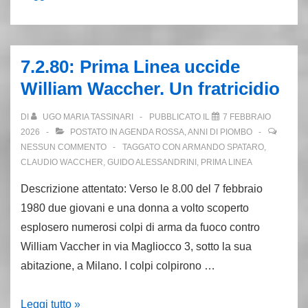
di
Lama/1.
Perché
7.2.80: Prima Linea uccide
il
William Waccher. Un fratricidio
Pci
attacca
DI
UGO MARIA TASSINARI
PUBBLICATO IL
7 FEBBRAIO
il
2026
POSTATO IN
AGENDA ROSSA
,
ANNI DI PIOMBO
Movimento
NESSUN COMMENTO
TAGGATO CON
ARMANDO SPATARO
,
CLAUDIO WACCHER
,
GUIDO ALESSANDRINI
,
PRIMA LINEA
Descrizione attentato: Verso le 8.00 del 7 febbraio
1980 due giovani e una donna a volto scoperto
esplosero numerosi colpi di arma da fuoco contro
William Vaccher in via Magliocco 3, sotto la sua
abitazione, a Milano. I colpi colpirono …
7.2.80:
Leggi tutto »