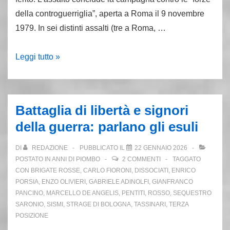
della controguerriglia”, aperta a Roma il 9 novembre
1979. In sei distinti assalti (tre a Roma, …
25.1.80:
Leggi tutto »
finiscono
gli
attacchi
Battaglia di libertà e signori
Br
della guerra: parlano gli esuli
alla
“controguerriglia”
DI
REDAZIONE
PUBBLICATO IL
22 GENNAIO 2026
POSTATO IN
ANNI DI PIOMBO
2 COMMENTI
TAGGATO
CON
BRIGATE ROSSE
,
CARLO FIORONI
,
DISSOCIATI
,
ENRICO
PORSIA
,
ENZO OLIVIERI
,
GABRIELE ADINOLFI
,
GIANFRANCO
PANCINO
,
MARCELLO DE ANGELIS
,
PENTITI
,
ROSSO
,
SEQUESTRO
SARONIO
,
SISMI
,
STRAGE DI BOLOGNA
,
TASSINARI
,
TERZA
POSIZIONE