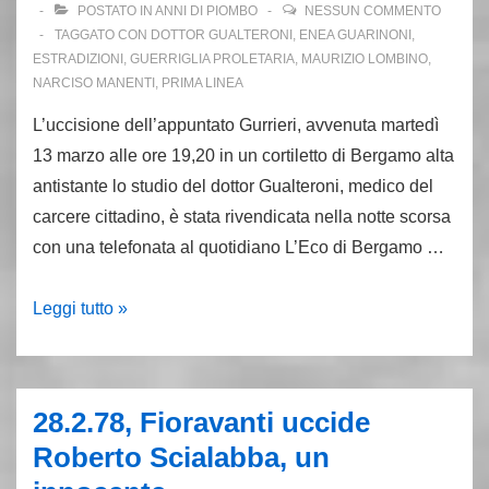
1
POSTATO IN
ANNI DI PIOMBO
NESSUN COMMENTO
morto,
TAGGATO CON
DOTTOR GUALTERONI
,
ENEA GUARINONI
,
ESTRADIZIONI
,
GUERRIGLIA PROLETARIA
,
MAURIZIO LOMBINO
,
8
NARCISO MANENTI
,
PRIMA LINEA
feriti
L’uccisione dell’appuntato Gurrieri, avvenuta martedì
13 marzo alle ore 19,20 in un cortiletto di Bergamo alta
antistante lo studio del dottor Gualteroni, medico del
carcere cittadino, è stata rivendicata nella notte scorsa
con una telefonata al quotidiano L’Eco di Bergamo …
13.3.79,
Leggi tutto »
Bergamo:
commando
uccide
28.2.78, Fioravanti uccide
l’appuntato
Roberto Scialabba, un
Gurrieri