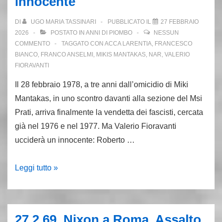
innocente
DI
UGO MARIA TASSINARI
PUBBLICATO IL
27 FEBBRAIO
2026
POSTATO IN
ANNI DI PIOMBO
NESSUN
COMMENTO
TAGGATO CON
ACCA LARENTIA
,
FRANCESCO
BIANCO
,
FRANCO ANSELMI
,
MIKIS MANTAKAS
,
NAR
,
VALERIO
FIORAVANTI
Il 28 febbraio 1978, a tre anni dall’omicidio di Miki
Mantakas, in uno scontro davanti alla sezione del Msi
Prati, arriva finalmente la vendetta dei fascisti, cercata
già nel 1976 e nel 1977. Ma Valerio Fioravanti
ucciderà un innocente: Roberto …
28.2.78,
Leggi tutto »
Fioravanti
uccide
Roberto
27.2.69, Nixon a Roma. Assalto