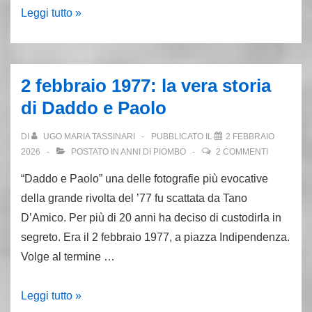
3.2.81:
Leggi tutto »
ucciso
Nicolino
Selis,
2 febbraio 1977: la vera storia
uomo
di Daddo e Paolo
di
Cutolo
DI
UGO MARIA TASSINARI
PUBBLICATO IL
2 FEBBRAIO
nella
2026
POSTATO IN
ANNI DI PIOMBO
2 COMMENTI
Magliana
“Daddo e Paolo” una delle fotografie più evocative
della grande rivolta del ’77 fu scattata da Tano
D’Amico. Per più di 20 anni ha deciso di custodirla in
segreto. Era il 2 febbraio 1977, a piazza Indipendenza.
Volge al termine …
2
Leggi tutto »