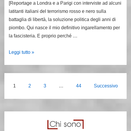
[Reportage a Londra e a Parigi con interviste ad alcuni
latitanti italiani del terrorismo rosso e nero sulla
battaglia di libertà, la soluzione politica degli anni di
piombo. Qui nasce il mio definitivo ingarellamento per
la fascisteria. E proprio perché …
Battaglia
Leggi tutto »
di
libertà
e
signori
Paginazione
1
2
3
…
44
Successivo
della
degli
guerra:
articoli
parlano
gli
esuli