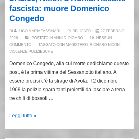
Scialabba,
fascista: muore Domenico
un
Congedo
innocente
DI
UGO MARIA TASSINARI
PUBBLICATO IL
27 FEBBRAIO
2026
POSTATO IN
ANNI DI PIOMBO
NESSUN
COMMENTO
TAGGATO CON
MAGISTERO
,
RICHARD NIXON
,
VIOLENZE POLIZIESCHE
Domenico Congedo, alla cui morte dedichiamo questo
post, è la prima vittima del Sessantotto italiano. A
essere precisi c’è la strage di Avola: il 2 dicembre
1968 la polizia spara tanti proiettili da lasciare a terra
tre chili di bossoli …
27.2.69,
Leggi tutto »
Nixon
a