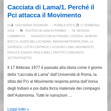
Roma.
Cacciata di Lama/1. Perché il
Assalto
Pci attacca il Movimento
fascista:
muore
DI
UGO MARIA TASSINARI
PUBBLICATO IL
17 FEBBRAIO
Domenico
2026
POSTATO IN
ANNI DI PIOMBO
NESSUN
Congedo
COMMENTO
TAGGATO CON
AUTONOMI
,
COSSIGA
,
GIORGIO
BOCCA
,
GUIDO BELLACHIOMA
,
INDIANI METROPOLITANI
,
LA
SAPIENZA
,
LOTTA CONTINUA
,
LUCIAJNO LAMA
,
MOVIMENTO
,
PAOLO E DADDO
,
PAOLO MIELI
,
PARTITO COMUNISTA
,
SETTANTASETTE
Il 17 febbraio 1977 è passato alla storia come il giorno
della “cacciata di Lama” dall’Università di Roma, la
sfida del Pci al Movimento respinta prima dall’ironia
degli Indiani e poi dalla forza materiale dei compagni
dell’Autonomia. Tutte le narrazioni …
Cacciata
Leggi tutto »