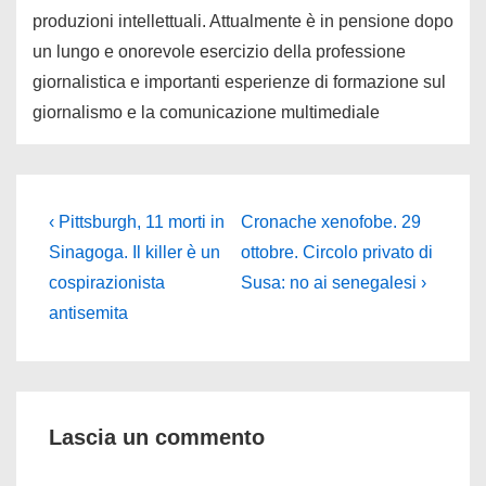
produzioni intellettuali. Attualmente è in pensione dopo
un lungo e onorevole esercizio della professione
giornalistica e importanti esperienze di formazione sul
giornalismo e la comunicazione multimediale
Navigazione
L'articolo
Il
‹ Pittsburgh, 11 morti in
Cronache xenofobe. 29
precedente
prossimo
articoli
Sinagoga. Il killer è un
ottobre. Circolo privato di
è
articolo
cospirazionista
Susa: no ai senegalesi ›
è
antisemita
Lascia un commento