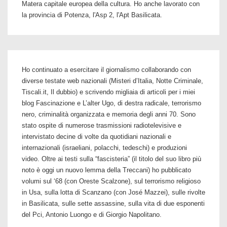
Matera capitale europea della cultura. Ho anche lavorato con
la provincia di Potenza, l'Asp 2, l'Apt Basilicata.
Ho continuato a esercitare il giornalismo collaborando con
diverse testate web nazionali (Misteri d’Italia, Notte Criminale,
Tiscali.it, Il dubbio) e scrivendo migliaia di articoli per i miei
blog Fascinazione e L’alter Ugo, di destra radicale, terrorismo
nero, criminalità organizzata e memoria degli anni 70. Sono
stato ospite di numerose trasmissioni radiotelevisive e
intervistato decine di volte da quotidiani nazionali e
internazionali (israeliani, polacchi, tedeschi) e produzioni
video. Oltre ai testi sulla “fascisteria” (il titolo del suo libro più
noto è oggi un nuovo lemma della Treccani) ho pubblicato
volumi sul ‘68 (con Oreste Scalzone), sul terrorismo religioso
in Usa, sulla lotta di Scanzano (con José Mazzei), sulle rivolte
in Basilicata, sulle sette assassine, sulla vita di due esponenti
del Pci, Antonio Luongo e di Giorgio Napolitano.