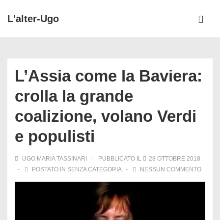
↓
L'alter-Ugo
Vai
ME
al
Menu
contenuto
principale
principale
L’Assia come la Baviera:
crolla la grande
coalizione, volano Verdi
e populisti
UGO MARIA TASSINARI
PUBBLICATO IL
28 OTTOBRE 2018
POSTATO IN
SENZA CATEGORIA
NESSUN COMMENTO