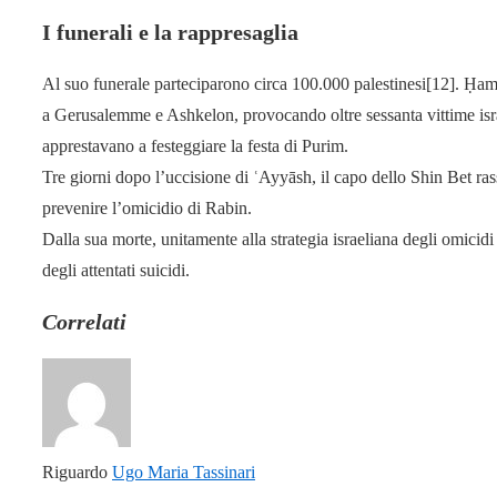
I funerali e la rappresaglia
Al suo funerale parteciparono circa 100.000 palestinesi[12]. Ḥamās
a Gerusalemme e Ashkelon, provocando oltre sessanta vittime isr
apprestavano a festeggiare la festa di Purim.
Tre giorni dopo l’uccisione di ʿAyyāsh, il capo dello Shin Bet ra
prevenire l’omicidio di Rabin.
Dalla sua morte, unitamente alla strategia israeliana degli omicidi 
degli attentati suicidi.
Correlati
Riguardo
Ugo Maria Tassinari