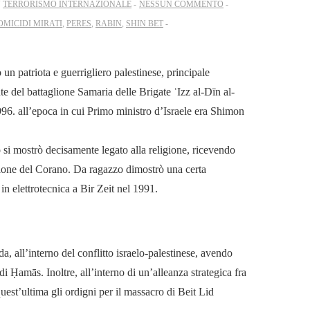
N
TERRORISMO INTERNAZIONALE
NESSUN COMMENTO
OMICIDI MIRATI
,
PERES
,
RABIN
,
SHIN BET
n patriota e guerrigliero palestinese, principale
del battaglione Samaria delle Brigate ʿIzz al-Dīn al-
96. all’epoca in cui Primo ministro d’Israele era Shimon
 si mostrò decisamente legato alla religione, ricevendo
zione del Corano. Da ragazzo dimostrò una certa
in elettrotecnica a Bir Zeit nel 1991.
da, all’interno del conflitto israelo-palestinese, avendo
di Ḥamās. Inoltre, all’interno di un’alleanza strategica fra
uest’ultima gli ordigni per il massacro di Beit Lid