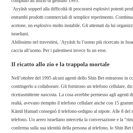
compiuto all’inizio di gennaio 1995.
ʿAyyāsh sopperì alla difficoltà di procurarsi esplosivi potenti pr
entrambi prodotti commerciali di semplice reperimento. Combinat
acetone, un esplosivo molto instabile. Gli attentati da lui organizz
israeliani.
Abilissimo nel travestirsi, ʿAyyāsh fu l’uomo più ricercato in Isra
caccia all’uomo. Per i palestinesi invece fu un eroe.
Il ricatto allo zio e la trappola mortale
Nell’ottobre del 1995 alcuni agenti dello Shin Bet entrarono in 
costringerlo a collaborare. Gli fornirono un telefono cellulare, di
ricetrasmittente nascosta. La cosa avrebbe permesso agli agenti di
realtà, avevano riempito il telefono cellulare anche con 15 gram
Kāmil Ḥamad consegnò il telefono-ordigno al nipote. Alle 8 del 
telefono. Un aereo israeliano intercetta la conversazione e la “r
conferma sulla sua identità della persona al telefono, lo Shin Bet f