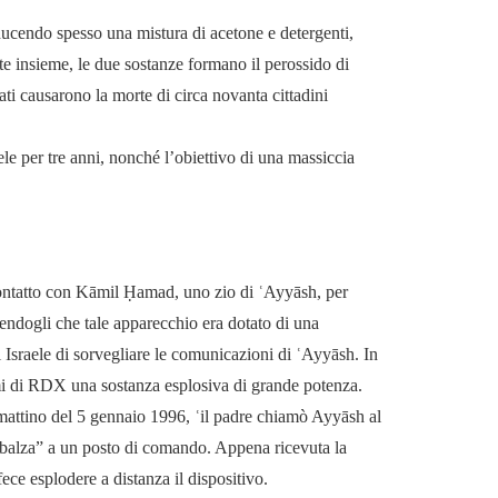
oducendo spesso una mistura di acetone e detergenti,
e insieme, le due sostanze formano il perossido di
ati causarono la morte di circa novanta cittadini
ele per tre anni, nonché l’obiettivo di una massiccia
contatto con Kāmil Ḥamad, uno zio di ʿAyyāsh, per
cendogli che tale apparecchio era dotato di una
 Israele di sorvegliare le comunicazioni di ʿAyyāsh. In
mi di RDX una sostanza esplosiva di grande potenza.
mattino del 5 gennaio 1996, ʿil padre chiamò Ayyāsh al
imbalza” a un posto di comando. Appena ricevuta la
ece esplodere a distanza il dispositivo.