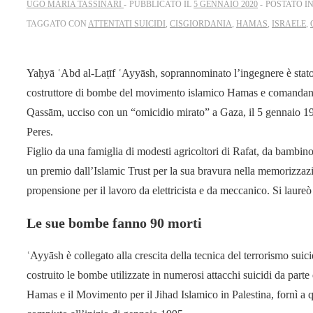
UGO MARIA TASSINARI
PUBBLICATO IL
5 GENNAIO 2020
POSTATO I
TAGGATO CON
ATTENTATI SUICIDI
,
CISGIORDANIA
,
HAMAS
,
ISRAELE
,
Yaḥyā ʿAbd al-Laṭīf ʿAyyāsh, soprannominato l’ingegnere è stato u
costruttore di bombe del movimento islamico Hamas e comandante 
Qassām, ucciso con un “omicidio mirato” a Gaza, il 5 gennaio 19
Peres.
Figlio da una famiglia di modesti agricoltori di Rafat, da bambino
un premio dall’Islamic Trust per la sua bravura nella memorizza
propensione per il lavoro da elettricista e da meccanico. Si laureò 
Le sue bombe fanno 90 morti
ʿAyyāsh è collegato alla crescita della tecnica del terrorismo suici
costruito le bombe utilizzate in numerosi attacchi suicidi da parte 
Hamas e il Movimento per il Jihad Islamico in Palestina, fornì a q