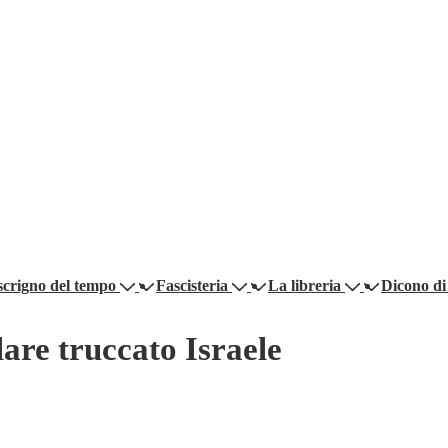
scrigno del tempo
Fascisteria
La libreria
Dicono di
are truccato Israele