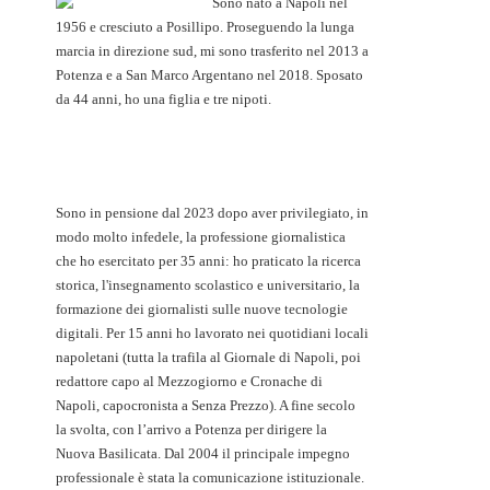
Sono nato a Napoli nel
1956 e cresciuto a Posillipo. Proseguendo la lunga
marcia in direzione sud, mi sono trasferito nel 2013 a
Potenza e a San Marco Argentano nel 2018. Sposato
da 44 anni, ho una figlia e tre nipoti.
Sono in pensione dal 2023 dopo aver privilegiato, in
modo molto infedele, la professione giornalistica
che ho esercitato per 35 anni: ho praticato la ricerca
storica, l'insegnamento scolastico e universitario, la
formazione dei giornalisti sulle nuove tecnologie
digitali. Per 15 anni ho lavorato nei quotidiani locali
napoletani (tutta la trafila al Giornale di Napoli, poi
redattore capo al Mezzogiorno e Cronache di
Napoli, capocronista a Senza Prezzo). A fine secolo
la svolta, con l’arrivo a Potenza per dirigere la
Nuova Basilicata. Dal 2004 il principale impegno
professionale è stata la comunicazione istituzionale.