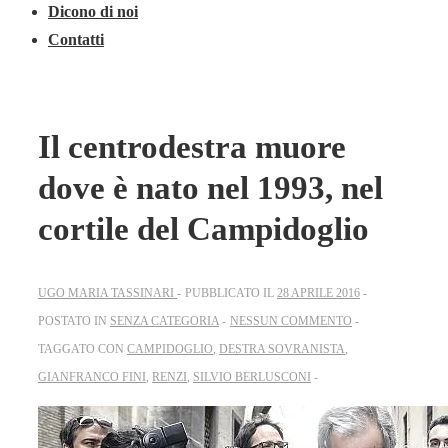
Dicono di noi
Contatti
Il centrodestra muore
dove è nato nel 1993, nel
cortile del Campidoglio
UGO MARIA TASSINARI
PUBBLICATO IL
28 APRILE 2016
POSTATO IN
SENZA CATEGORIA
NESSUN COMMENTO
TAGGATO CON
CAMPIDOGLIO
,
DESTRA SOVRANISTA
,
GIANFRANCO FINI
,
RENZI
,
SILVIO BERLUSCONI