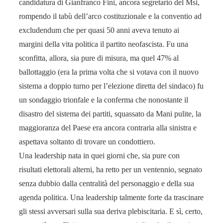
candidatura di Gianfranco Fini, ancora segretario del Msi,
rompendo il tabù dell’arco costituzionale e la conventio ad
excludendum che per quasi 50 anni aveva tenuto ai
margini della vita politica il partito neofascista. Fu una
sconfitta, allora, sia pure di misura, ma quel 47% al
ballottaggio (era la prima volta che si votava con il nuovo
sistema a doppio turno per l’elezione diretta del sindaco) fu
un sondaggio trionfale e la conferma che nonostante il
disastro del sistema dei partiti, squassato da Mani pulite, la
maggioranza del Paese era ancora contraria alla sinistra e
aspettava soltanto di trovare un condottiero.
Una leadership nata in quei giorni che, sia pure con
risultati elettorali alterni, ha retto per un ventennio, segnato
senza dubbio dalla centralità del personaggio e della sua
agenda politica. Una leadership talmente forte da trascinare
gli stessi avversari sulla sua deriva plebiscitaria. E sì, certo,