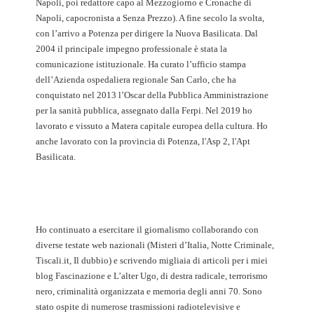
Napoli, poi redattore capo al Mezzogiorno e Cronache di
Napoli, capocronista a Senza Prezzo). A fine secolo la svolta,
con l’arrivo a Potenza per dirigere la Nuova Basilicata. Dal
2004 il principale impegno professionale è stata la
comunicazione istituzionale. Ha curato l’ufficio stampa
dell’Azienda ospedaliera regionale San Carlo, che ha
conquistato nel 2013 l’Oscar della Pubblica Amministrazione
per la sanità pubblica, assegnato dalla Ferpi. Nel 2019 ho
lavorato e vissuto a Matera capitale europea della cultura. Ho
anche lavorato con la provincia di Potenza, l'Asp 2, l'Apt
Basilicata.
Ho continuato a esercitare il giornalismo collaborando con
diverse testate web nazionali (Misteri d’Italia, Notte Criminale,
Tiscali.it, Il dubbio) e scrivendo migliaia di articoli per i miei
blog Fascinazione e L’alter Ugo, di destra radicale, terrorismo
nero, criminalità organizzata e memoria degli anni 70. Sono
stato ospite di numerose trasmissioni radiotelevisive e