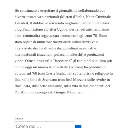
Ho continuato a esercitare il giornalismo collaborando con
diverse testate web nazionali (Misteri d’Italia, Notte Criminale,
Tiscali.it, Il dubbio) e scrivendo migliaia di articoli per i miei
blog Fascinazione e L’alter Ugo, di destra radicale, terrorismo
nero, criminalità organizzata e memoria degli anni 70. Sono
stato ospite di numerose trasmissioni radiotelevisive e
intervistato decine di volte da quotidiani nazionali e
internazionali (israeliani, polacchi, tedeschi) e produzioni
video. Oltre ai testi sulla “fascisteria” (il titolo del suo libro più
noto è oggi un nuovo lemma della Treccani) ho pubblicato
volumi sul ‘68 (con Oreste Scalzone), sul terrorismo religioso in
Usa, sulla lotta di Scanzano (con José Mazzei), sulle rivolte in
Basilicata, sulle sette assassine, sulla vita di due esponenti del
Pci, Antonio Luongo e di Giorgio Napolitano.
Cerca: