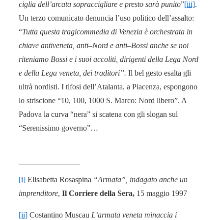
ciglia dell’arcata sopraccigliare e presto sarà punito
”
[iii]
.
Un terzo comunicato denuncia l’uso politico dell’assalto:
“
Tutta questa tragicommedia di Venezia è orchestrata in
chiave antiveneta, anti–Nord e anti–Bossi anche se noi
riteniamo Bossi e i suoi accoliti, dirigenti della Lega Nord
e della Lega veneta, dei traditori”.
Il bel gesto esalta gli
ultrà nordisti. I tifosi dell’Atalanta, a Piacenza, espongono
lo striscione “10, 100, 1000 S. Marco: Nord libero”. A
Padova la curva “nera” si scatena con gli slogan sul
“Serenissimo governo”…
[i]
Elisabetta Rosaspina
“Armata”, indagato anche un
imprenditore
,
Il Corriere della Sera,
15 maggio 1997
[ii]
Costantino Muscau
L’armata veneta minaccia i