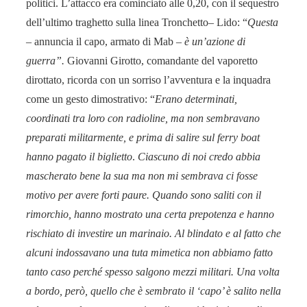
politici. L’attacco era cominciato alle 0,20, con il sequestro
dell’ultimo traghetto sulla linea Tronchetto– Lido: “
Questa
– annuncia il capo, armato di Mab –
è un’azione di
guerra”.
Giovanni Girotto, comandante del vaporetto
dirottato, ricorda con un sorriso l’avventura e la inquadra
come un gesto dimostrativo: “
Erano determinati,
coordinati tra loro con radioline, ma non sembravano
preparati militarmente, e prima di salire sul ferry boat
hanno pagato il biglietto
.
Ciascuno di noi credo abbia
mascherato bene la sua ma non mi sembrava ci fosse
motivo per avere forti paure. Quando sono saliti con il
rimorchio, hanno mostrato una certa prepotenza e hanno
rischiato di investire un marinaio. Al blindato e al fatto che
alcuni indossavano una tuta mimetica non abbiamo fatto
tanto caso perché spesso salgono mezzi militari. Una volta
a bordo, però, quello che è sembrato il ‘capo’ è salito nella