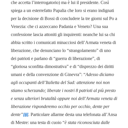
che accetta l’interrogatorio) ma è lui il presidente. Così
spiega a un esterrefatto Papalia che loro si erano indignati
per la decisione di Bossi di concludere la tre giorni sul Po a
Venezia: che ci azzeccano Padania e Veneto? Una sua
confessione lascia attoniti gli inquirenti: neanche lui sa chi
abbia scritto i comunicati minacciosi dell’Armata veneta di
liberazione, che denunciano lo “strangolamento” di uno
dei patrioti e parlano di “guerra di liberazione”, di
“gloriosa sconfitta dimostrativa” e di “disprezzo dei diritti
umani e della convenzione di Ginevra”: “
Adesso diciamo
agli occupanti dell’Italietta del Sud: attenzione noi non
stiamo scherzando; liberate i nostri 8 patrioti al più presto
e senza ulteriori brutalità oppure noi dell’Armata veneta di
liberazione risponderemo occhio per occhio, dente per
dente”
[ii]
.
Particolare allarme desta una telefonata all’Ansa
di Mestre: una testa di cuoio “
è stata riconosciuta dalle