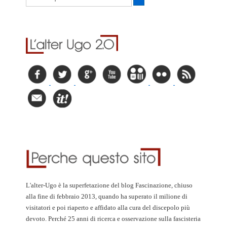
L'alter-Ugo è la superfetazione del blog Fascinazione, chiuso
alla fine di febbraio 2013, quando ha superato il milione di
visitatori e poi riaperto e affidato alla cura del discepolo più
devoto. Perché 25 anni di ricerca e osservazione sulla fascisteria