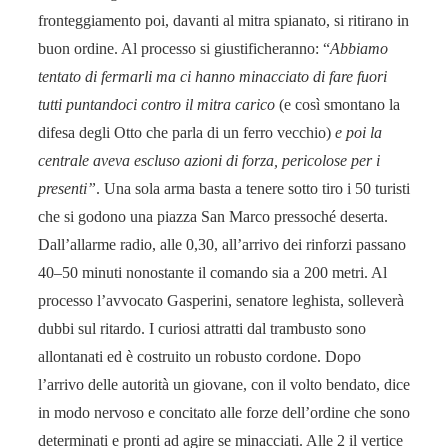
fronteggiamento poi, davanti al mitra spianato, si ritirano in
buon ordine. Al processo si giustificheranno: “
Abbiamo
tentato di fermarli ma ci hanno minacciato di fare fuori
tutti puntandoci contro il mitra carico
(e così smontano la
difesa degli Otto che parla di un ferro vecchio)
e poi la
centrale aveva escluso azioni di forza, pericolose per i
presenti”
. Una sola arma basta a tenere sotto tiro i 50 turisti
che si godono una piazza San Marco pressoché deserta.
Dall’allarme radio, alle 0,30, all’arrivo dei rinforzi passano
40–50 minuti nonostante il comando sia a 200 metri. Al
processo l’avvocato Gasperini, senatore leghista, solleverà
dubbi sul ritardo. I curiosi attratti dal trambusto sono
allontanati ed è costruito un robusto cordone. Dopo
l’arrivo delle autorità un giovane, con il volto bendato, dice
in modo nervoso e concitato alle forze dell’ordine che sono
determinati e pronti ad agire se minacciati. Alle 2 il vertice