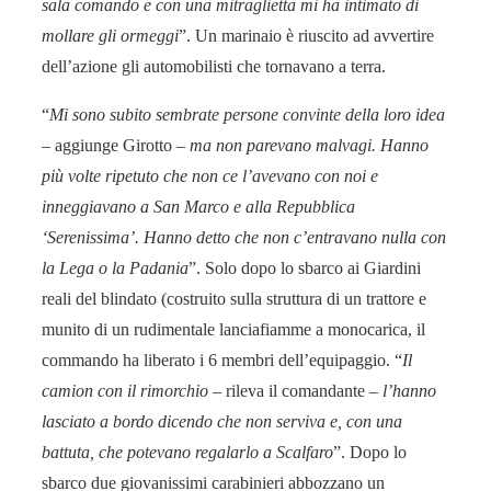
sala comando e con una mitraglietta mi ha intimato di
mollare gli ormeggi
”. Un marinaio è riuscito ad avvertire
dell’azione gli automobilisti che tornavano a terra.
“
Mi sono subito sembrate persone convinte della loro idea
– aggiunge Girotto –
ma non parevano malvagi. Hanno
più volte ripetuto che non ce l’avevano con noi e
inneggiavano a San Marco e alla Repubblica
‘Serenissima’. Hanno detto che non c’entravano nulla con
la Lega o la Padania
”. Solo dopo lo sbarco ai Giardini
reali del blindato (costruito sulla struttura di un trattore e
munito di un rudimentale lanciafiamme a monocarica, il
commando ha liberato i 6 membri dell’equipaggio. “
Il
camion con il rimorchio
– rileva il comandante –
l’hanno
lasciato a bordo dicendo che non serviva e, con una
battuta, che potevano regalarlo a Scalfaro
”. Dopo lo
sbarco due giovanissimi carabinieri abbozzano un