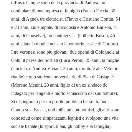
diffusa. Cinque sono della provincia di Padova: un
contitolare di una impresa di famiglia (Fausto Faccia, 30
anni, di Agne), tre elettricisti (Flavio e Cristiano Contin, 54
e 23 anni, zio e nipote, di Scodosia e Antonio Barison, 41
anni, di Conselve), un contoterzista (Gilberto Buson, 46
anni, aiuta la moglie nel suo laboratorio tessile di Cartura).
I tre veronesi sono più giovani: due operai di Colognola ai
Colli, il paese dei Soffiati (Luca Peroni, 25 anni, la moglie
è incinta, e Andrea Viviani, 26 anni, tornitore alle Vetrerie
riunite) e uno studente universitario di Pian di Castagné
(Moreno Menini, 20 anni, figlio di un ex sindaco dc
indagato per tangenti e morto schiacciato dal suo trattore).
Si distinguono per un profilo pubblico basso: tranne
Contin sr. e Faccia, noti militanti autonomisti, gli altri sono
conosciuti come simpatizzanti leghisti e svolgono una vita
sociale banale (lo sport, il bar, gli hobby e la famiglia).