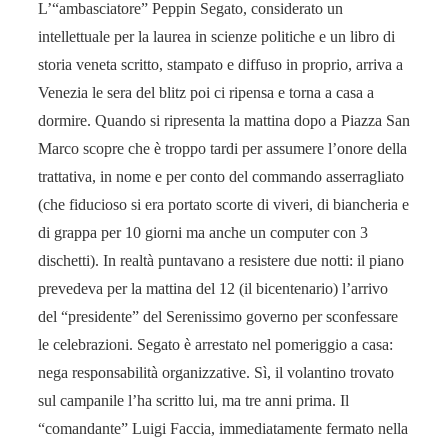
L’“ambasciatore” Peppin Segato, considerato un
intellettuale per la laurea in scienze politiche e un libro di
storia veneta scritto, stampato e diffuso in proprio, arriva a
Venezia le sera del blitz poi ci ripensa e torna a casa a
dormire. Quando si ripresenta la mattina dopo a Piazza San
Marco scopre che è troppo tardi per assumere l’onore della
trattativa, in nome e per conto del commando asserragliato
(che fiducioso si era portato scorte di viveri, di biancheria e
di grappa per 10 giorni ma anche un computer con 3
dischetti). In realtà puntavano a resistere due notti: il piano
prevedeva per la mattina del 12 (il bicentenario) l’arrivo
del “presidente” del Serenissimo governo per sconfessare
le celebrazioni. Segato è arrestato nel pomeriggio a casa:
nega responsabilità organizzative. Sì, il volantino trovato
sul campanile l’ha scritto lui, ma tre anni prima. Il
“comandante” Luigi Faccia, immediatamente fermato nella