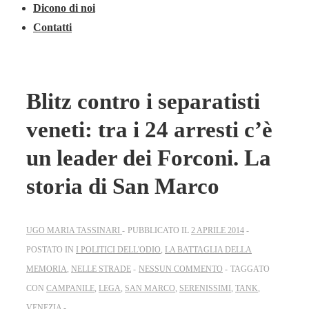
Dicono di noi
Contatti
Blitz contro i separatisti
veneti: tra i 24 arresti c’è
un leader dei Forconi. La
storia di San Marco
UGO MARIA TASSINARI
PUBBLICATO IL
2 APRILE 2014
POSTATO IN
I POLITICI DELL'ODIO
,
LA BATTAGLIA DELLA
MEMORIA
,
NELLE STRADE
NESSUN COMMENTO
TAGGATO
CON
CAMPANILE
,
LEGA
,
SAN MARCO
,
SERENISSIMI
,
TANK
,
VENEZIA