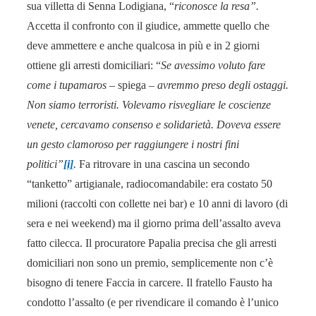
sua villetta di Senna Lodigiana, “
riconosce la resa”.
Accetta il confronto con il giudice, ammette quello che
deve ammettere e anche qualcosa in più e in 2 giorni
ottiene gli arresti domiciliari: “
Se avessimo voluto fare
come i tupamaros
– spiega –
avremmo preso degli ostaggi.
Non siamo terroristi. Volevamo risvegliare le coscienze
venete, cercavamo consenso e solidarietà. Doveva essere
un gesto clamoroso per raggiungere i nostri fini
politici”
[i]
.
Fa ritrovare in una cascina un secondo
“tanketto” artigianale, radiocomandabile: era costato 50
milioni (raccolti con collette nei bar) e 10 anni di lavoro (di
sera e nei weekend) ma il giorno prima dell’assalto aveva
fatto cilecca. Il procuratore Papalia precisa che gli arresti
domiciliari non sono un premio, semplicemente non c’è
bisogno di tenere Faccia in carcere. Il fratello Fausto ha
condotto l’assalto (e per rivendicare il comando è l’unico