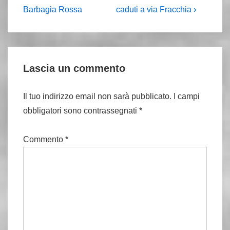
è
articolo
Barbagia Rossa
caduti a via Fracchia ›
è
Lascia un commento
Il tuo indirizzo email non sarà pubblicato.
I campi
obbligatori sono contrassegnati
*
Commento
*