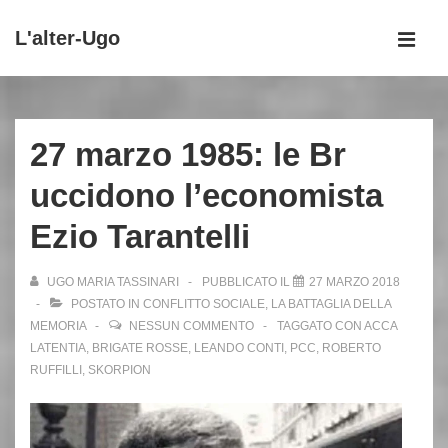
↓
L'alter-Ugo
Vai
MEN
al
Menu
contenuto
principale
principale
27 marzo 1985: le Br
uccidono l’economista
Ezio Tarantelli
UGO MARIA TASSINARI
PUBBLICATO IL
27 MARZO 2018
POSTATO IN
CONFLITTO SOCIALE
,
LA BATTAGLIA DELLA
MEMORIA
NESSUN COMMENTO
TAGGATO CON
ACCA
LATENTIA
,
BRIGATE ROSSE
,
LEANDO CONTI
,
PCC
,
ROBERTO
RUFFILLI
,
SKORPION