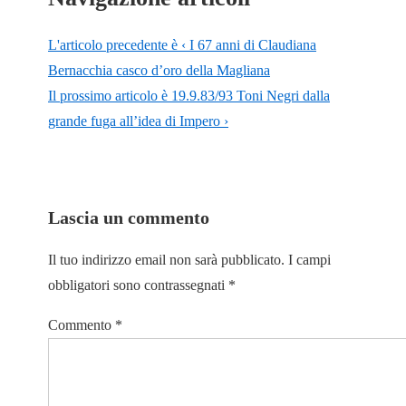
L'articolo precedente è
‹ I 67 anni di Claudiana
Bernacchia casco d’oro della Magliana
Il prossimo articolo è
19.9.83/93 Toni Negri dalla
grande fuga all’idea di Impero ›
Lascia un commento
Il tuo indirizzo email non sarà pubblicato.
I campi
obbligatori sono contrassegnati
*
Commento
*