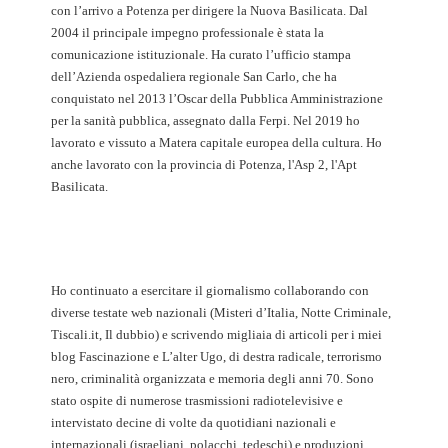
con l’arrivo a Potenza per dirigere la Nuova Basilicata. Dal
2004 il principale impegno professionale è stata la
comunicazione istituzionale. Ha curato l’ufficio stampa
dell’Azienda ospedaliera regionale San Carlo, che ha
conquistato nel 2013 l’Oscar della Pubblica Amministrazione
per la sanità pubblica, assegnato dalla Ferpi. Nel 2019 ho
lavorato e vissuto a Matera capitale europea della cultura. Ho
anche lavorato con la provincia di Potenza, l'Asp 2, l'Apt
Basilicata.
Ho continuato a esercitare il giornalismo collaborando con
diverse testate web nazionali (Misteri d’Italia, Notte Criminale,
Tiscali.it, Il dubbio) e scrivendo migliaia di articoli per i miei
blog Fascinazione e L’alter Ugo, di destra radicale, terrorismo
nero, criminalità organizzata e memoria degli anni 70. Sono
stato ospite di numerose trasmissioni radiotelevisive e
intervistato decine di volte da quotidiani nazionali e
internazionali (israeliani, polacchi, tedeschi) e produzioni