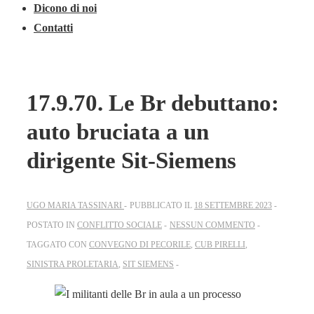
Dicono di noi
Contatti
17.9.70. Le Br debuttano:
auto bruciata a un
dirigente Sit-Siemens
UGO MARIA TASSINARI
PUBBLICATO IL
18 SETTEMBRE 2023
POSTATO IN
CONFLITTO SOCIALE
NESSUN COMMENTO
TAGGATO CON
CONVEGNO DI PECORILE
,
CUB PIRELLI
,
SINISTRA PROLETARIA
,
SIT SIEMENS