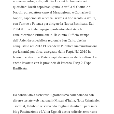
nuove tecnologie digitali. Per 15 anni ho lavorato nei
quotidiani locali napoletani (tutta la trafila al Giornale di
Napoli, poi redattore capo al Mezzogiorno e Cronache di
Napoli, capocronista a Senza Prezzo). A fine secolo la svolta,
con l’arrivo a Potenza per dirigere la Nuova Basilicata. Dal
2004 il principale impegno professionale è stata la
comunicazione istituzionale. Ha curato l’ufficio stampa
dell’Azienda ospedaliera regionale San Carlo, che ha
conquistato nel 2013 l’Oscar della Pubblica Amministrazione
per la sanità pubblica, assegnato dalla Ferpi. Nel 2019 ho
lavorato e vissuto a Matera capitale europea della cultura. Ho
anche lavorato con la provincia di Potenza, l'Asp 2, l'Apt
Basilicata.
Ho continuato a esercitare il giornalismo collaborando con
diverse testate web nazionali (Misteri d’Italia, Notte Criminale,
Tiscali.it, Il dubbio) e scrivendo migliaia di articoli per i miei
blog Fascinazione e L’alter Ugo, di destra radicale, terrorismo