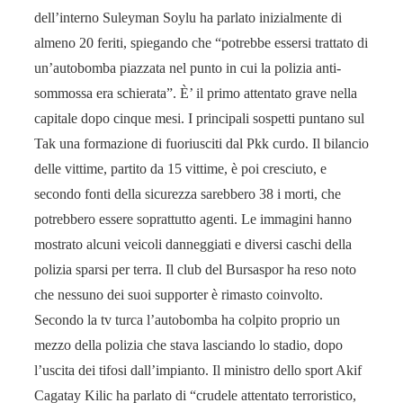
dell’interno Suleyman Soylu ha parlato inizialmente di
almeno 20 feriti, spiegando che “potrebbe essersi trattato di
un’autobomba piazzata nel punto in cui la polizia anti-
sommossa era schierata”. È’ il primo attentato grave nella
capitale dopo cinque mesi. I principali sospetti puntano sul
Tak una formazione di fuoriusciti dal Pkk curdo. Il bilancio
delle vittime, partito da 15 vittime, è poi cresciuto, e
secondo fonti della sicurezza sarebbero 38 i morti, che
potrebbero essere soprattutto agenti. Le immagini hanno
mostrato alcuni veicoli danneggiati e diversi caschi della
polizia sparsi per terra. Il club del Bursaspor ha reso noto
che nessuno dei suoi supporter è rimasto coinvolto.
Secondo la tv turca l’autobomba ha colpito proprio un
mezzo della polizia che stava lasciando lo stadio, dopo
l’uscita dei tifosi dall’impianto. Il ministro dello sport Akif
Cagatay Kilic ha parlato di “crudele attentato terroristico,