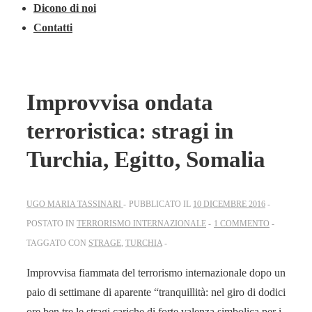
Dicono di noi
Contatti
Improvvisa ondata
terroristica: stragi in
Turchia, Egitto, Somalia
UGO MARIA TASSINARI
PUBBLICATO IL
10 DICEMBRE 2016
POSTATO IN
TERRORISMO INTERNAZIONALE
1 COMMENTO
TAGGATO CON
STRAGE
,
TURCHIA
Improvvisa fiammata del terrorismo internazionale dopo un
paio di settimane di aparente “tranquillità: nel giro di dodici
ore ben tre le stragi cariche di forte valenza simbolica per i