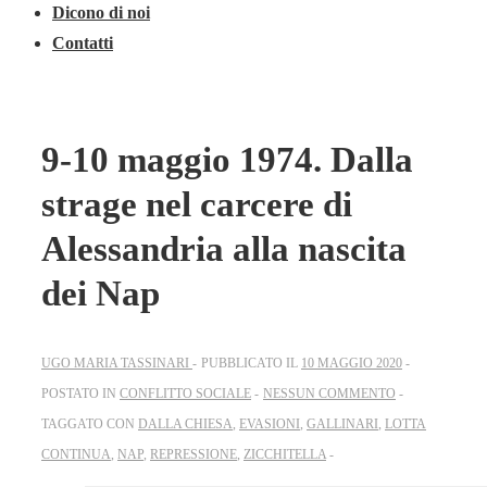
Dicono di noi
Contatti
9-10 maggio 1974. Dalla
strage nel carcere di
Alessandria alla nascita
dei Nap
UGO MARIA TASSINARI
PUBBLICATO IL
10 MAGGIO 2020
POSTATO IN
CONFLITTO SOCIALE
NESSUN COMMENTO
TAGGATO CON
DALLA CHIESA
,
EVASIONI
,
GALLINARI
,
LOTTA
CONTINUA
,
NAP
,
REPRESSIONE
,
ZICCHITELLA