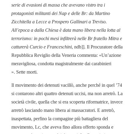
serie di evasioni di massa che avevano vistro tra i
protagonisti militanti dei Nap e delle Br: da Martino
Zicchitella a Lecce a Prospero Gallinari a Treviso.
All’epoca a dalla Chiesa è data mano libera nella lotta al
terrorismo: in pochi mesi infiltrerà nelle Br fratello Mitra e
catturerà Curcio e Franceschini
, ndb]]. Il Procuratore della
Repubblica Reviglio della Veneria commenta: «Un’azione
meravigliosa, condotta magistralmente dai carabinieri
». Sette morti.
Il movimento dei detenuti vacillò, anche perché in quel ’74
si contarono altri quattro detenuti uccisi, ma non arretrò. La
società civile, quella che si era scoperta riformatrice, invece
arretrò lasciando mano libera ai massacratori. E arretrò,
inaspettata, perfino la compagine più battagliera del
movimento, Lc, che aveva fino allora offerto sponda e