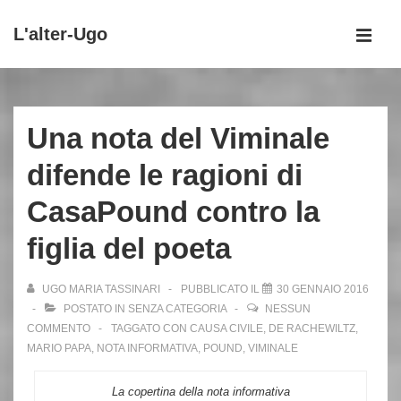
↓
L'alter-Ugo
Vai
MEN
al
Menu
contenuto
principale
principale
Una nota del Viminale
difende le ragioni di
CasaPound contro la
figlia del poeta
UGO MARIA TASSINARI
PUBBLICATO IL
30 GENNAIO 2016
POSTATO IN
SENZA CATEGORIA
NESSUN
COMMENTO
TAGGATO CON
CAUSA CIVILE
,
DE RACHEWILTZ
,
MARIO PAPA
,
NOTA INFORMATIVA
,
POUND
,
VIMINALE
La copertina della nota informativa