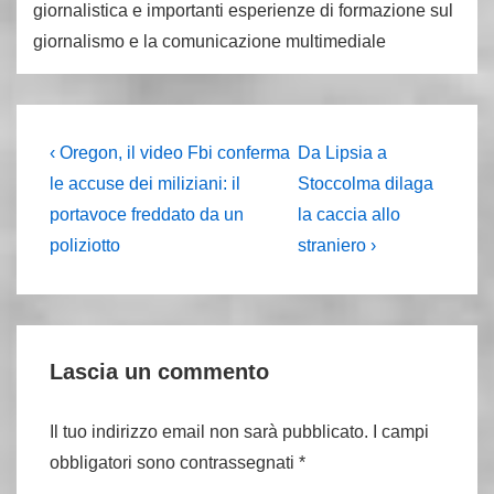
giornalistica e importanti esperienze di formazione sul
giornalismo e la comunicazione multimediale
Navigazione
L'articolo
Il
‹ Oregon, il video Fbi conferma
Da Lipsia a
precedente
prossimo
articoli
le accuse dei miliziani: il
Stoccolma dilaga
è
articolo
portavoce freddato da un
la caccia allo
è
poliziotto
straniero ›
Lascia un commento
Il tuo indirizzo email non sarà pubblicato.
I campi
obbligatori sono contrassegnati
*