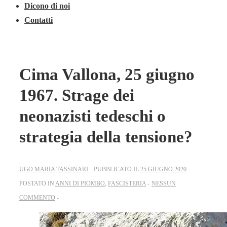
Dicono di noi
Contatti
Cima Vallona, 25 giugno
1967. Strage dei
neonazisti tedeschi o
strategia della tensione?
UGO MARIA TASSINARI
PUBBLICATO IL
25 GIUGNO 2020
POSTATO IN
ANNI DI PIOMBO
,
FASCISTERIA
NESSUN
COMMENTO