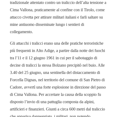
tradizionale attentato contro un traliccio dell’alta tensione a
Cima Vallona, praticamente al confine con il Tirolo, come
attacco civetta per attirare militari italiani e farli saltare su
mine antiuomo disseminate lungo i sentieri di
collegamento.
Gli attacchi i tralicci erano una delle pratiche terroristiche
più frequenti in Alto Adige, a partire dalla notte dei fuochi
tra l’11 e il 12 giugno 1961 in cui per il sabotaggio di
decine di tralicci la stessa Bolzano precipitò nel buio. Alle
3.40 del 25 giugno, una sentinella del distaccamento di
Forcella Dignas, nel territorio del comune di San Pietro di
Cadore, avvertì una forte esplosione in direzione del passo
di Cima Vallona. Per accertare la causa della scoppio fu
disposto l’invio di una pattuglia composta da alpini,
artificieri e finanzieri. Giunti a circa 600 metri dal traliccio
che appariva danneggiato, i militari, non potendo