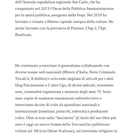
dell’Azienda ospedaliera regionale San Carlo, che ha
conquistato nel 2013 l’Oscar della Pubblica Amministrazione
per la sanità pubblica, assegnato dalla Ferpi. Nel 2019 ho
lavorato e vissuto a Matera capitale europea della cultura. Ho
anche lavorato con la provincia di Potenza, l'Asp 2, l'Apt
Basilicata.
Ho continuato a esercitare il giornalismo collaborando con
diverse testate web nazionali (Misteri d’Italia, Notte Criminale,
Tiscali.it, Il dubbio) e scrivendo migliaia di articoli per i miei
blog Fascinazione e L’alter Ugo, di destra radicale, terrorismo
nero, criminalità organizzata e memoria degli anni 70. Sono
stato ospite di numerose trasmissioni radiotelevisive e
intervistato decine di volte da quotidiani nazionali e
internazionali (israeliani, polacchi, tedeschi) e produzioni
video. Oltre ai testi sulla “fascisteria” (il titolo del suo libro più
noto è oggi un nuovo lemma della Treccani) ho pubblicato
volumi sul ‘68 (con Oreste Scalzone), sul terrorismo religioso in