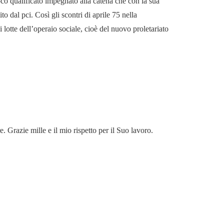
oco qualificato impegnato alla catena che con la sua
to dal pci. Così gli scontri di aprile 75 nella
 lotte dell’operaio sociale, cioè del nuovo proletariato
Grazie mille e il mio rispetto per il Suo lavoro.