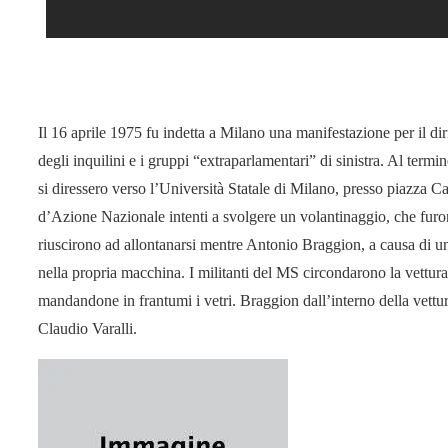
Il 16 aprile 1975 fu indetta a Milano una manifestazione per il diri
degli inquilini e i gruppi “extraparlamentari” di sinistra. Al ter
si diressero verso l’Università Statale di Milano, presso piazza Ca
d’Azione Nazionale intenti a svolgere un volantinaggio, che furono
riuscirono ad allontanarsi mentre Antonio Braggion, a causa di un
nella propria macchina. I militanti del MS circondarono la vettur
mandandone in frantumi i vetri. Braggion dall’interno della vettura
Claudio Varalli.