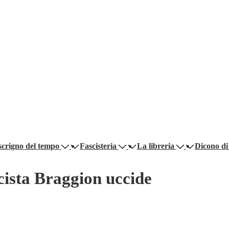
scrigno del tempo
Fascisteria
La libreria
Dicono di
scista Braggion uccide