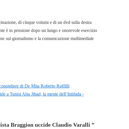
cinazione, di cinque volumi e di un dvd sulla destra
mente è in pensione dopo un lungo e onorevole esercizio
ione sul giornalismo e la comunicazione multimediale
consigliere di De Mita Roberto Ruffilli
de a Tunisi Abu Jihad, la mente dell’Intifada ›
cista Braggion uccide Claudio Varalli
”