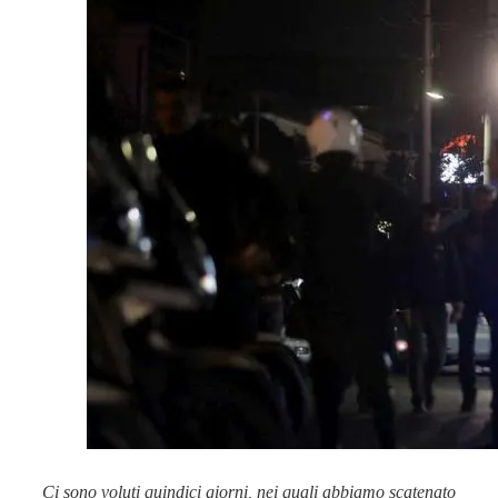
Ci sono voluti quindici giorni, nei quali abbiamo scatenato