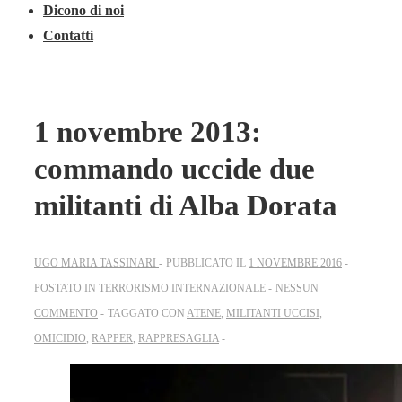
Dicono di noi
Contatti
1 novembre 2013:
commando uccide due
militanti di Alba Dorata
UGO MARIA TASSINARI
PUBBLICATO IL
1 NOVEMBRE 2016
POSTATO IN
TERRORISMO INTERNAZIONALE
NESSUN
COMMENTO
TAGGATO CON
ATENE
,
MILITANTI UCCISI
,
OMICIDIO
,
RAPPER
,
RAPPRESAGLIA