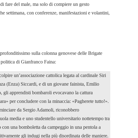
 di fare del male, ma solo di compiere un gesto
e settimana, con conferenze, manifestazioni e volantini,
profonditissimo sulla colonna genovese delle Brigate
à politica di Gianfranco Faina:
olpire un’associazione cattolica legata al cardinale Siri
a (Enza) Siccardi, e di un giovane fainista, Emilio
o, gli apprendisti bombaroli evocavano la cattura
ra» per concludere con la minaccia: «Pagherete tutto!».
ominciare da Sergio Adamoli, riconobbero
cuola media e uno studentello universitario nottetempo tra
ado con una bomboletta da campeggio in una pentola a
tivamente gli indugi nella più disordinata delle maniere.