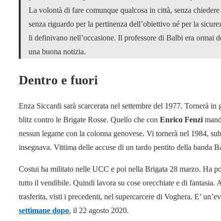
La volontà di fare comunque qualcosa in città, senza chieder
senza riguardo per la pertinenza dell’obiettivo né per la sicurez
li definivano nell’occasione. Il professore di Balbi era ormai d
una buona notizia.
Dentro e fuori
Enza Siccardi sarà scarcerata nel settembre del 1977. Tornerà in 
blitz contro le Brigate Rosse. Quello che con
Enrico Fenzi
manda
nessun legame con la colonna genovese. Vi tornerà nel 1984, sube
insegnava. Vittima delle accuse di un tardo pentito della banda 
Costui ha militato nelle UCC e poi nella Brigata 28 marzo. Ha poc
tutto il vendibile. Quindi lavora su cose orecchiate e di fantasia.
trasferita, visti i precedenti, nel supercarcere di Voghera. E’ un’
settimane dopo
, il 22 agosto 2020.