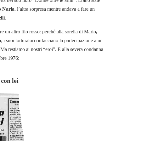
ita del suo libro “Donne oltre le armi”. Erano state
o Naria
, l’altra sorpresa mentre andava a fare un
lli
.
re un altro filo rosso: perché alla sorella di Mario
,
, i suoi torturatori rinfacciano la partecipazione a un
 Ma restiamo ai nostri “eroi”. E alla severa condanna
mbre 1976:
 con lei