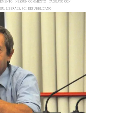
EMENTO
NESSUN COMMENTO
TAGGATO CON
LEU
,
LIBERALE
,
PCI
,
REPUBBLICANO