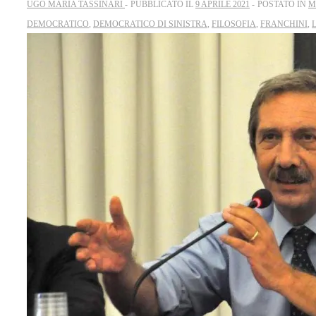
UGO MARIA TASSINARI
PUBBLICATO IL
9 APRILE 2021
POSTATO IN
M
DEMOCRATICO
,
DEMOCRATICO DI SINISTRA
,
FILOSOFIA
,
FRANCHINI
,