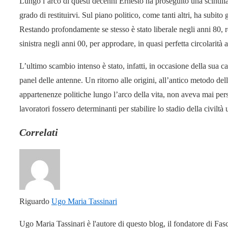
Lungo l’arco di questi decenni Ernesto ha proseguito una scintill
grado di restituirvi. Sul piano politico, come tanti altri, ha subito 
Restando profondamente se stesso è stato liberale negli anni 80,
sinistra negli anni 00, per approdare, in quasi perfetta circolarità 
L’ultimo scambio intenso è stato, infatti, in occasione della sua c
panel delle antenne. Un ritorno alle origini, all’antico metodo dell
appartenenze politiche lungo l’arco della vita, non aveva mai pers
lavoratori fossero determinanti per stabilire lo stadio della civil
Correlati
Riguardo
Ugo Maria Tassinari
Ugo Maria Tassinari è l'autore di questo blog, il fondatore di Fas