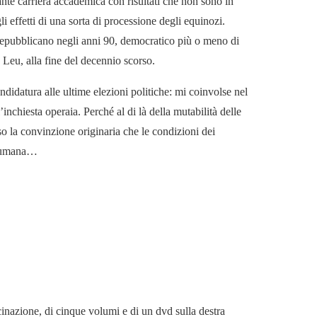
ante carriera accademica con risultati che non sono in
gli effetti di una sorta di processione degli equinozi.
 repubblicano negli anni 90, democratico più o meno di
a Leu, alla fine del decennio scorso.
andidatura alle ultime elezioni politiche: mi coinvolse nel
’inchiesta operaia. Perché al di là della mutabilità delle
o la convinzione originaria che le condizioni dei
tà umana…
cinazione, di cinque volumi e di un dvd sulla destra