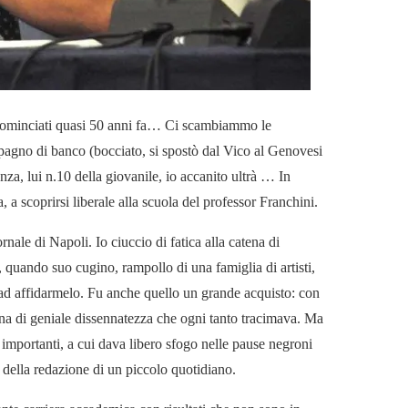
o cominciati quasi 50 anni fa… Ci scambiammo le
mpagno di banco (bocciato, si spostò dal Vico al Genovesi
nza, lui n.10 della giovanile, io accanito ultrà … In
a, a scoprirsi liberale alla scuola del professor Franchini.
nale di Napoli. Io ciuccio di fatica alla catena di
, quando suo cugino, rampollo di una famiglia di artisti,
ò ad affidarmelo. Fu anche quello un grande acquisto: con
na di geniale dissennatezza che ogni tanto tracimava. Ma
 importanti, a cui dava libero sfogo nelle pause negroni
 della redazione di un piccolo quotidiano.