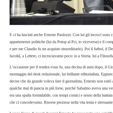
E ci ha lasciati anche Ernesto Paolozzi. Con lui gli incroci son
appartenenze politiche (lui da Potop al Pci, io viceversa) e il co
e per me Claudio fu un acquisto straordinario). Poi il futbol, il De
facoltà, a Lettere, ci incrociavamo poco: io a Storia, lui a Filosofi
L’occasione per il rendez-vous fu, una decina di anni dopo, il Gior
montaggio del desk redazionale, lui brillante editorialista. Eppure
decise che da grande voleva fare il giornalista, Ernesto non esit
qualche mal di pancia in più forse, perché Sabatino aveva una ve
era una spalla formidabile, con tempi comici e senso della battuta
che ci concedevamo. Risorse preziose nella vita lenta e stressante