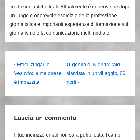
produzioni intellettuali. Attualmente è in pensione dopo
un lungo e onorevole esercizio della professione
giornalistica e importanti esperienze di formazione sul
giornalismo e la comunicazione multimediale
Navigazione
L'articolo
Il
‹ Froci, zingari e
31 gennaio, Nigeria: raid
precedente
prossimo
articoli
Vesuvio: la maionese
islamista in un villaggio, 86
è
articolo
è impazzita
morti ›
è
Lascia un commento
Il tuo indirizzo email non sarà pubblicato.
I campi