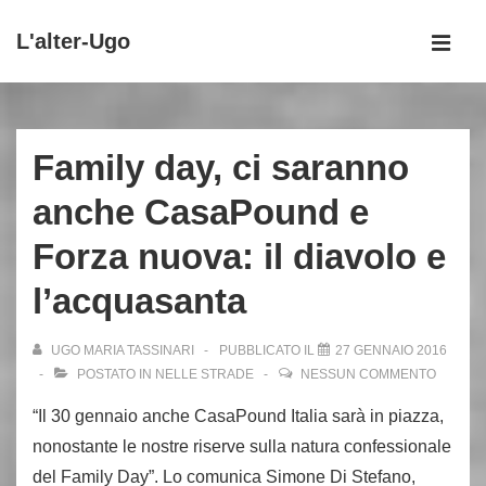
↓
L'alter-Ugo
Vai
MEN
al
Menu
contenuto
principale
principale
Family day, ci saranno
anche CasaPound e
Forza nuova: il diavolo e
l’acquasanta
UGO MARIA TASSINARI
PUBBLICATO IL
27 GENNAIO 2016
POSTATO IN
NELLE STRADE
NESSUN COMMENTO
“Il 30 gennaio anche CasaPound Italia sarà in piazza,
nonostante le nostre riserve sulla natura confessionale
del Family Day”. Lo comunica Simone Di Stefano,