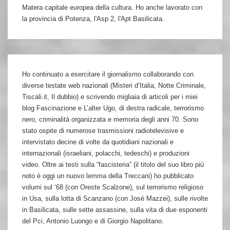
Matera capitale europea della cultura. Ho anche lavorato con
la provincia di Potenza, l'Asp 2, l'Apt Basilicata.
Ho continuato a esercitare il giornalismo collaborando con
diverse testate web nazionali (Misteri d’Italia, Notte Criminale,
Tiscali.it, Il dubbio) e scrivendo migliaia di articoli per i miei
blog Fascinazione e L’alter Ugo, di destra radicale, terrorismo
nero, criminalità organizzata e memoria degli anni 70. Sono
stato ospite di numerose trasmissioni radiotelevisive e
intervistato decine di volte da quotidiani nazionali e
internazionali (israeliani, polacchi, tedeschi) e produzioni
video. Oltre ai testi sulla “fascisteria” (il titolo del suo libro più
noto è oggi un nuovo lemma della Treccani) ho pubblicato
volumi sul ‘68 (con Oreste Scalzone), sul terrorismo religioso
in Usa, sulla lotta di Scanzano (con José Mazzei), sulle rivolte
in Basilicata, sulle sette assassine, sulla vita di due esponenti
del Pci, Antonio Luongo e di Giorgio Napolitano.