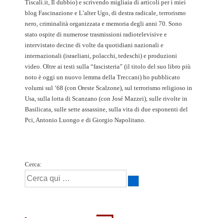
Tiscali.it, Il dubbio) e scrivendo migliaia di articoli per i miei
blog Fascinazione e L’alter Ugo, di destra radicale, terrorismo
nero, criminalità organizzata e memoria degli anni 70. Sono
stato ospite di numerose trasmissioni radiotelevisive e
intervistato decine di volte da quotidiani nazionali e
internazionali (israeliani, polacchi, tedeschi) e produzioni
video. Oltre ai testi sulla “fascisteria” (il titolo del suo libro più
noto è oggi un nuovo lemma della Treccani) ho pubblicato
volumi sul ‘68 (con Oreste Scalzone), sul terrorismo religioso in
Usa, sulla lotta di Scanzano (con José Mazzei), sulle rivolte in
Basilicata, sulle sette assassine, sulla vita di due esponenti del
Pci, Antonio Luongo e di Giorgio Napolitano.
Cerca: