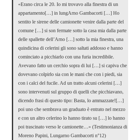
«Erano circa le 20. Io mi trovavo alla finestra di un
appartamento[…] in lungArno Gambacorti […] Ho
sentito le sirene delle camionette venire dalla parte del
comune […] si son fermate sotto la casa mia dalla parte
delle spallette dell’Arno […] sotto la mia finestra, una
quindicina di celerini gli sono saltati addosso e hanno
cominciato a picchiarlo con una furia incredibile.
Avevano fatto un cerchio sopra di lui […] si capiva che
dovevano colpirlo sia con le mani che con i piedi, sia
con i calci del fucile. Ad un tratto alcuni celerini […]
sono intervenuti sul gruppo di quelli che picchiavano,
dicendo frasi di questo tipo: Basta, lo ammazzate![…]
poi uno che sembrava un graduato è entrato nel mezzo
e con un altro celerino lo hanno tirato su […] lo hanno
poi trascinato verso le camionette…» (Testimonianza di
Moreno Papini, Lungarno Gambacorti n°12)