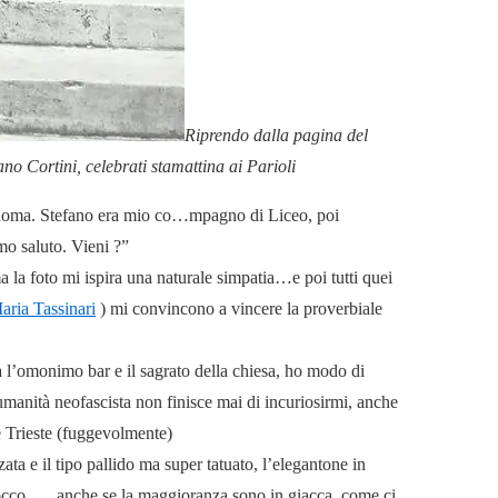
Riprendo dalla pagina del
ano Cortini, celebrati stamattina ai Parioli
oma. Stefano era mio co
…
mpagno di Liceo, poi
emo saluto. Vieni ?”
 la foto mi ispira una naturale simpatia…e poi tutti quei
ria Tassinari
) mi convincono a vincere la proverbiale
a l’omonimo bar e il sagrato della chiesa, ho modo di
’umanità neofascista non finisce mai di incuriosirmi, anche
e Trieste (fuggevolmente)
ta e il tipo pallido ma super tatuato, l’elegantone in
occo….. anche se la maggioranza sono in giacca, come ci