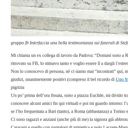
gruppo fb Interfaccia una bella testimonianza sui funerali di Stef
Mi chiama un ex collega di lavoro da Padova: “Domani sono a R
ritrovato su FB, lo stimavo tanto e voglio essere lì a dargli l’estr
Non lo conoscevo di persona, nè ci siamo mai “incontrati” qui, ma
giudizi, unanimemente positivi (compreso il bel ricordo di
Ugo Ma
pigrizia
Un po’ prima dell’ora fissata, sono a piazza Euclide, mi divido tr
conoscere alcuni amici fin qui virtuali e poi mi guardo intorno: l
se l’ho frequentata a Bari (tanto), a Roma (abbastanza) a Torino 
Ci sono ragazzi e anziani (anche più di me) la signora già abbronza
Caraceni e quello con pantaloni di mimetica e polo Lacoste-Mar