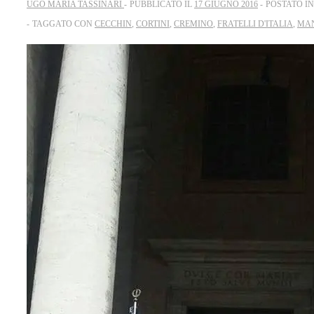
UGO MARIA TASSINARI
PUBBLICATO IL
17 GIUGNO 2016
POSTATO I
TAGGATO CON
CECCHIN
,
CORTINI
,
CREMINO
,
FRATELLI D'ITALIA
,
MA