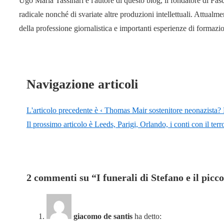
Ugo Maria Tassinari è l'autore di questo blog, il fondatore di Fas
radicale nonché di svariate altre produzioni intellettuali. Attual
della professione giornalistica e importanti esperienze di formaz
Navigazione articoli
L'articolo precedente è
‹ Thomas Mair sostenitore neonazista? 
Il prossimo articolo è
Leeds, Parigi, Orlando, i conti con il ter
2 commenti su “
I funerali di Stefano e il picc
giacomo de santis
ha detto: