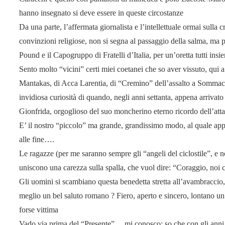
hanno insegnato si deve essere in queste circostanze
Da una parte, l’affermata giornalista e l’intellettuale ormai sulla 
convinzioni religiose, non si segna al passaggio della salma, ma p
Pound e il Capogruppo di Fratelli d’Italia, per un’oretta tutti insi
Sento molto “vicini” certi miei coetanei che so aver vissuto, qui a 
Mantakas, di Acca Larentia, di “Cremino” dell’assalto a Sommaca
invidiosa curiosità di quando, negli anni settanta, appena arrivat
Gionfrida, orgoglioso del suo moncherino eterno ricordo dell’at
E’ il nostro “piccolo” ma grande, grandissimo modo, al quale app
alle fine….
Le ragazze (per me saranno sempre gli “angeli del ciclostile”, e n
uniscono una carezza sulla spalla, che vuol dire: “Coraggio, noi 
Gli uomini si scambiano questa benedetta stretta all’avambraccio
meglio un bel saluto romano ? Fiero, aperto e sincero, lontano un
forse vittima
Vado via prima del “Presente”….mi conosco: so che con gli anni cor