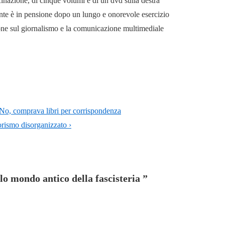
cinazione, di cinque volumi e di un dvd sulla destra
mente è in pensione dopo un lungo e onorevole esercizio
ione sul giornalismo e la comunicazione multimediale
No, comprava libri per corrispondenza
rorismo disorganizzato ›
olo mondo antico della fascisteria
”