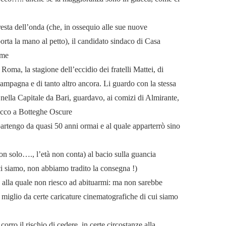
cresta dell’onda (che, in ossequio alle sue nuove
orta la mano al petto), il candidato sindaco di Casa
eme
Roma, la stagione dell’eccidio dei fratelli Mattei, di
mpagna e di tanto altro ancora. Li guardo con la stessa
o nella Capitale da Bari, guardavo, ai comizi di Almirante,
tacco a Botteghe Oscure
artengo da quasi 50 anni ormai e al quale apparterrò sino
on solo…., l’età non conta) al bacio sulla guancia
ci siamo, non abbiamo tradito la consegna !)
, alla quale non riesco ad abituarmi: ma non sarebbe
 miglio da certe caricature cinematografiche di cui siamo
ro il rischio di cedere, in certe circostanze alla