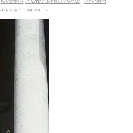
N
FASCISTERIA
,
LA BATTAGLIA DELLA MEMORIA
2 COMMENTI
NTAKAS
,
MSI
,
PRIMAVALLE