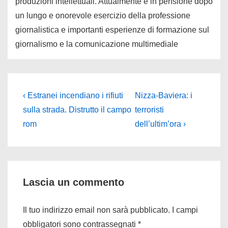
produzioni intellettuali. Attualmente è in pensione dopo
un lungo e onorevole esercizio della professione
giornalistica e importanti esperienze di formazione sul
giornalismo e la comunicazione multimediale
Navigazione
L'articolo
Il
‹ Estranei incendiano i rifiuti
Nizza-Baviera: i
precedente
prossimo
articoli
sulla strada. Distrutto il campo
terroristi
è
articolo
rom
dell’ultim’ora ›
è
Lascia un commento
Il tuo indirizzo email non sarà pubblicato.
I campi
obbligatori sono contrassegnati
*