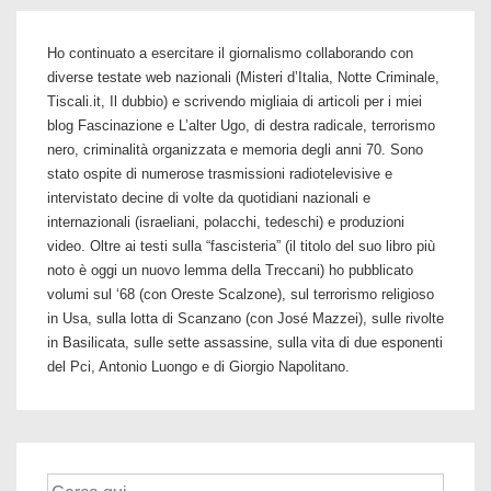
Ho continuato a esercitare il giornalismo collaborando con
diverse testate web nazionali (Misteri d’Italia, Notte Criminale,
Tiscali.it, Il dubbio) e scrivendo migliaia di articoli per i miei
blog Fascinazione e L’alter Ugo, di destra radicale, terrorismo
nero, criminalità organizzata e memoria degli anni 70. Sono
stato ospite di numerose trasmissioni radiotelevisive e
intervistato decine di volte da quotidiani nazionali e
internazionali (israeliani, polacchi, tedeschi) e produzioni
video. Oltre ai testi sulla “fascisteria” (il titolo del suo libro più
noto è oggi un nuovo lemma della Treccani) ho pubblicato
volumi sul ‘68 (con Oreste Scalzone), sul terrorismo religioso
in Usa, sulla lotta di Scanzano (con José Mazzei), sulle rivolte
in Basilicata, sulle sette assassine, sulla vita di due esponenti
del Pci, Antonio Luongo e di Giorgio Napolitano.
Cerca: