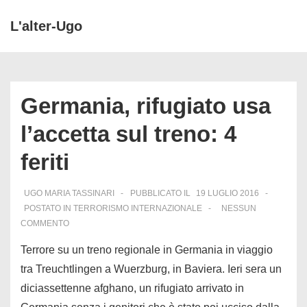
↓
L'alter-Ugo
Vai
ME
al
Menu
contenuto
principale
principale
Germania, rifugiato usa
l’accetta sul treno: 4
feriti
UGO MARIA TASSINARI
PUBBLICATO IL
19 LUGLIO 2016
POSTATO IN
TERRORISMO INTERNAZIONALE
NESSUN
COMMENTO
Terrore su un treno regionale in Germania in viaggio
tra Treuchtlingen a Wuerzburg, in Baviera. Ieri sera un
diciassettenne afghano, un rifugiato arrivato in