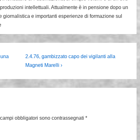
 produzioni intellettuali. Attualmente è in pensione dopo un
 giornalistica e importanti esperienze di formazione sul
e
Il
r una
2.4.76, gambizzato capo dei vigilanti alla
prossimo
Magneti Marelli ›
articolo
è
 campi obbligatori sono contrassegnati
*