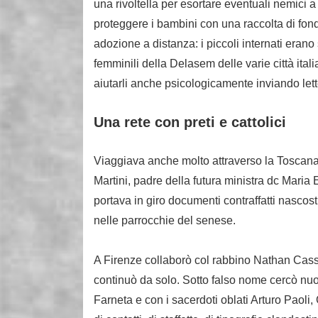
una rivoltella per esortare eventuali nemici a
proteggere i bambini con una raccolta di fond
adozione a distanza: i piccoli internati erano s
femminili della Delasem delle varie città it
aiutarli anche psicologicamente inviando let
Una rete con preti e cattolici
Viaggiava anche molto attraverso la Toscana e
Martini, padre della futura ministra dc Maria 
portava in giro documenti contraffatti nascosti 
nelle parrocchie del senese.
A Firenze collaborò col rabbino Nathan Cassu
continuò da solo. Sotto falso nome cercò nuov
Farneta e con i sacerdoti oblati Arturo Paoli