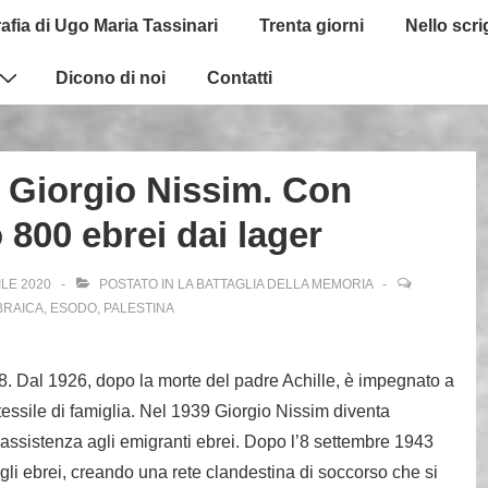
afia di Ugo Maria Tassinari
Trenta giorni
Nello scr
Dicono di noi
Contatti
e Giorgio Nissim. Con
ò 800 ebrei dai lager
ILE 2020
POSTATO IN
LA BATTAGLIA DELLA MEMORIA
BRAICA
,
ESODO
,
PALESTINA
8. Dal 1926, dopo la morte del padre Achille, è impegnato a
essile di famiglia. Nel 1939 Giorgio Nissim diventa
assistenza agli emigranti ebrei. Dopo l’8 settembre 1943
gli ebrei, creando una rete clandestina di soccorso che si