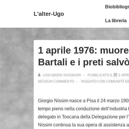
↓
Secondary
Menu
Biobibliogr
Vai
Navigation
principale
L'alter-Ugo
al
La libreria
contenuto
principale
1 aprile 1976: muor
Bartali e i preti salv
UGO MARIA TASSINARI
PUBBLICATO IL
2 APR
NESSUN COMMENTO
TAGGATO CON
COMUNITÀ E
Giorgio Nissim nasce a Pisa il 24 marzo 190
tempo pieno nella conduzione dell’industria t
delegato in Toscana della Delegazione per l’
Nissim continua la sua opera di assistenza a