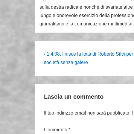
sulla destra radicale nonché di svariate altre
lungo e onorevole esercizio della professione
giornalismo e la comunicazione multimedial
Navigazione
L'articolo
‹ 1.4.08, finisce la lotta di Roberto Silvi pe
precedente
articoli
società senza galere
è
Lascia un commento
Il tuo indirizzo email non sarà pubblicato.
I
Commento
*