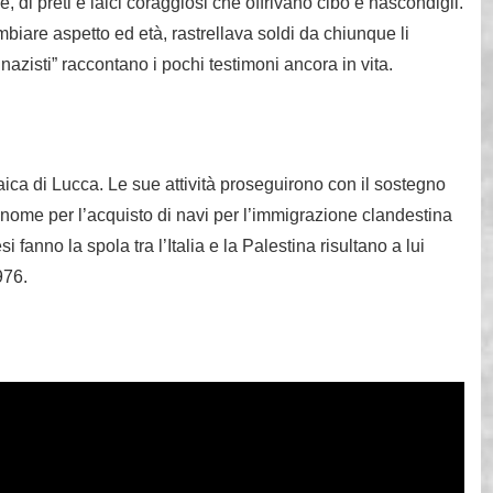
ine, di preti e laici coraggiosi che offrivano cibo e nascondigli.
biare aspetto ed età, rastrellava soldi da chiunque li
 nazisti” raccontano i pochi testimoni ancora in vita.
aica di Lucca. Le sue attività proseguirono con il sostegno
estanome per l’acquisto di navi per l’immigrazione clandestina
fanno la spola tra l’Italia e la Palestina risultano a lui
976.