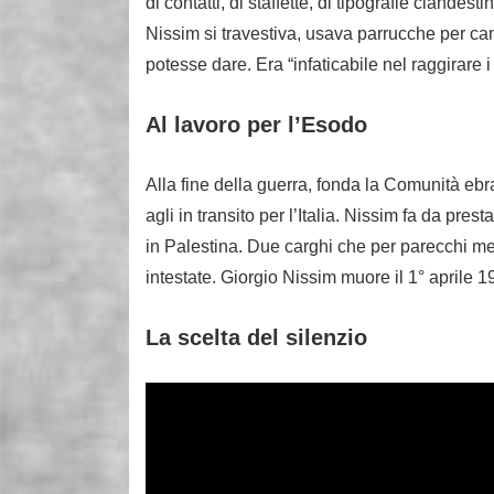
di contatti, di staffette, di tipografie clandest
Nissim si travestiva, usava parrucche per cam
potesse dare. Era “infaticabile nel raggirare i
Al lavoro per l’Esodo
Alla fine della guerra, fonda la Comunità ebr
agli in transito per l’Italia. Nissim fa da pr
in Palestina. Due carghi che per parecchi mesi 
intestate. Giorgio Nissim muore il 1° aprile 1
La scelta del silenzio