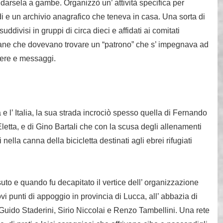
 darsela a gambe. Organizzò un’ attività specifica per
i e un archivio anagrafico che teneva in casa. Una sorta di
uddivisi in gruppi di circa dieci e affidati ai comitati
aliane che dovevano trovare un “patrono” che s’ impegnava ad
tere e messaggi.
 l’ Italia, la sua strada incrociò spesso quella di Fernando
Eletta, e di Gino Bartali che con la scusa degli allenamenti
nella canna della bicicletta destinati agli ebrei rifugiati
to e quando fu decapitato il vertice dell’ organizzazione
i punti di appoggio in provincia di Lucca, all’ abbazia di
, Guido Staderini, Sirio Niccolai e Renzo Tambellini. Una rete