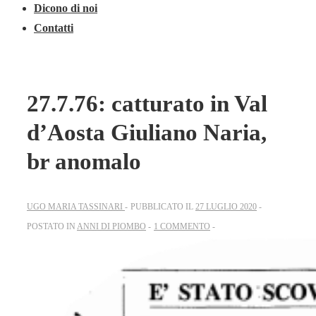
Dicono di noi
Contatti
27.7.76: catturato in Val
d’Aosta Giuliano Naria,
br anomalo
UGO MARIA TASSINARI
PUBBLICATO IL
27 LUGLIO 2020
POSTATO IN
ANNI DI PIOMBO
1 COMMENTO