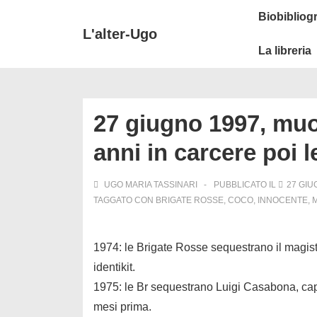
↓
Secondary
Menu
Biobibliogr
Vai
Navigation
principale
L'alter-Ugo
al
La libreria
contenuto
principale
27 giugno 1997, muo
anni in carcere poi l
UGO MARIA TASSINARI
PUBBLICATO IL
27 GIU
TAGGATO CON
BRIGATE ROSSE
,
COCO
,
INNOCENTE
,
1974: le Brigate Rosse sequestrano il magist
identikit.
1975: le Br sequestrano Luigi Casabona, cap
mesi prima.