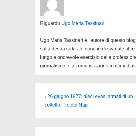
Riguardo
Ugo Maria Tassinari
Ugo Maria Tassinari è l'autore di questo blog
sulla destra radicale nonché di svariate altre
lungo e onorevole esercizio della professione
giornalismo e la comunicazione multimedial
Navigazione
L'articolo
‹ 26 giugno 1977: dieci evasi armati di un
precedente
articoli
coltello. Tre dei Nap
è