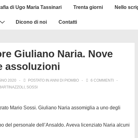
afia di Ugo Maria Tassinari
Trenta giorni
Nello scr
Dicono di noi
Contatti
re Giuliano Naria. Nove
e assoluzioni
GNO 2020
POSTATO IN
ANNI DI PIOMBO
6 COMMENTI
MARTINAZZOLI
,
SOSSI
rato Mario Sossi. Giuliano Naria assomiglia a uno degli
o del personale dell’Ansaldo. Aveva licenziato Naria alcuni