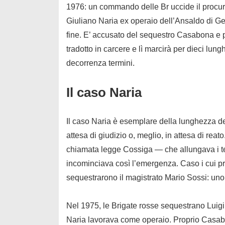
1976: un commando delle Br uccide il procu
Giuliano Naria ex operaio dell’Ansaldo di Geno
fine. E’ accusato del sequestro Casabona e po
tradotto in carcere e lì marcirà per dieci lung
decorrenza termini.
Il caso Naria
Il caso Naria è esemplare della lunghezza del
attesa di giudizio o, meglio, in attesa di rea
chiamata legge Cossiga — che allungava i ter
incominciava così l’emergenza. Caso i cui p
sequestrarono il magistrato Mario Sossi: uno 
Nel 1975, le Brigate rosse sequestrano Luig
Naria lavorava come operaio. Proprio Casabo