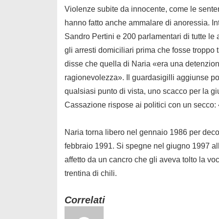
Violenze subite da innocente, come le senten
hanno fatto anche ammalare di anoressia. Int
Sandro Pertini e 200 parlamentari di tutte l
gli arresti domiciliari prima che fosse troppo 
disse che quella di Naria «era una detenzione 
ragionevolezza». Il guardasigilli aggiunse p
qualsiasi punto di vista, uno scacco per la gi
Cassazione rispose ai politici con un secco: 
Naria torna libero nel gennaio 1986 per deco
febbraio 1991. Si spegne nel giugno 1997 all’
affetto da un cancro che gli aveva tolto la 
trentina di chili.
Correlati