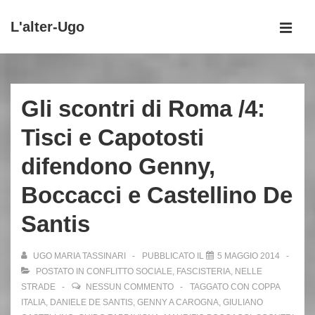
↓
L'alter-Ugo
Vai
MEN
al
Menu
contenuto
principale
principale
Gli scontri di Roma /4:
Tisci e Capotosti
difendono Genny,
Boccacci e Castellino De
Santis
UGO MARIA TASSINARI
PUBBLICATO IL
5 MAGGIO 2014
POSTATO IN
CONFLITTO SOCIALE
,
FASCISTERIA
,
NELLE
STRADE
NESSUN COMMENTO
TAGGATO CON
COPPA
ITALIA
,
DANIELE DE SANTIS
,
GENNY A CAROGNA
,
GIULIANO