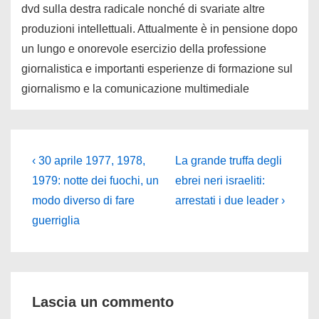
dvd sulla destra radicale nonché di svariate altre
produzioni intellettuali. Attualmente è in pensione dopo
un lungo e onorevole esercizio della professione
giornalistica e importanti esperienze di formazione sul
giornalismo e la comunicazione multimediale
Navigazione
L'articolo
Il
‹ 30 aprile 1977, 1978,
La grande truffa degli
precedente
prossimo
articoli
1979: notte dei fuochi, un
ebrei neri israeliti:
è
articolo
modo diverso di fare
arrestati i due leader ›
è
guerriglia
Lascia un commento