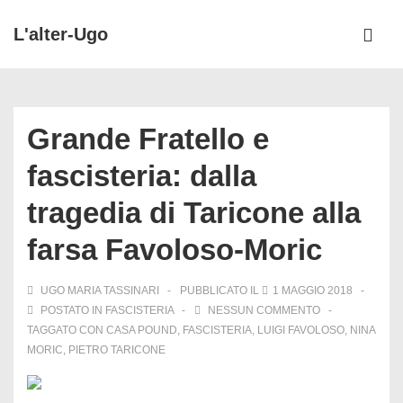
↓
L'alter-Ugo
Vai
ME
al
Menu
contenuto
principale
principale
Grande Fratello e
fascisteria: dalla
tragedia di Taricone alla
farsa Favoloso-Moric
UGO MARIA TASSINARI
PUBBLICATO IL
1 MAGGIO 2018
POSTATO IN
FASCISTERIA
NESSUN COMMENTO
TAGGATO CON
CASA POUND
,
FASCISTERIA
,
LUIGI FAVOLOSO
,
NINA
MORIC
,
PIETRO TARICONE