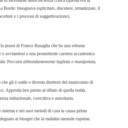
a di incessante autocoscienza critica (questa era la
 Borde: bisognava esplicitare, discutere, tematizzare, il
 procedure e i processi di soggettivazione).
e la prassi di Franco Basaglia che ha una robusta
e e avviandosi a una promettente carriera accademica
pedia Treccani abbondantemente tagliata e manipolata
,
 che gli è ostile e diventa direttore del manicomio di
ci. Approda ben presto al rifiuto di quella realtà.
za istituzionale, coercitiva e autoritaria.
 sistema e nei suoi metodi di cura la causa prima
adeguato ai bisogni che la malattia mentale esprime.