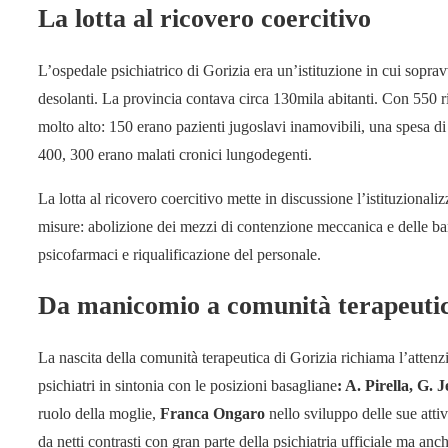
La lotta al ricovero coercitivo
L’ospedale psichiatrico di Gorizia era un’istituzione in cui sopr
desolanti. La provincia contava circa 130mila abitanti. Con 550 ric
molto alto: 150 erano pazienti jugoslavi inamovibili, una spesa di 
400, 300 erano malati cronici lungodegenti.
La lotta al ricovero coercitivo mette in discussione l’istituzionali
misure: abolizione dei mezzi di contenzione meccanica e delle barr
psicofarmaci e riqualificazione del personale.
Da manicomio a comunità terapeuti
La nascita della comunità terapeutica di Gorizia richiama l’attenz
psichiatri in sintonia con le posizioni basagliane
: A. Pirella, G. 
ruolo della moglie,
Franca Ongaro
nello sviluppo delle sue atti
da netti contrasti con gran parte della psichiatria ufficiale ma an