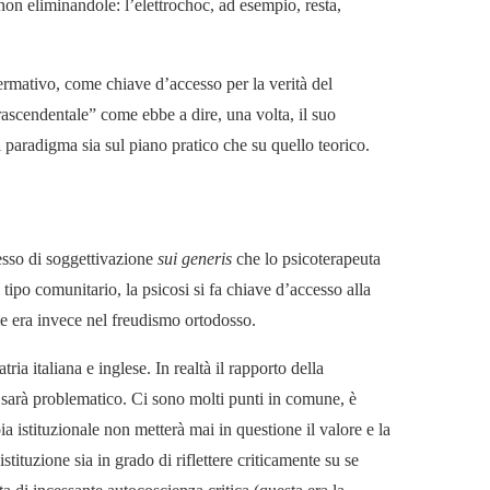
on eliminandole: l’elettrochoc, ad esempio, resta,
ermativo, come chiave d’accesso per la verità del
rascendentale” come ebbe a dire, una volta, il suo
paradigma sia sul piano pratico che su quello teorico.
cesso di soggettivazione
sui generis
che lo psicoterapeuta
tipo comunitario, la psicosi si fa chiave d’accesso alla
me era invece nel freudismo ortodosso.
ia italiana e inglese. In realtà il rapporto della
na sarà problematico. Ci sono molti punti in comune, è
ia istituzionale non metterà mai in questione il valore e la
stituzione sia in grado di riflettere criticamente su se