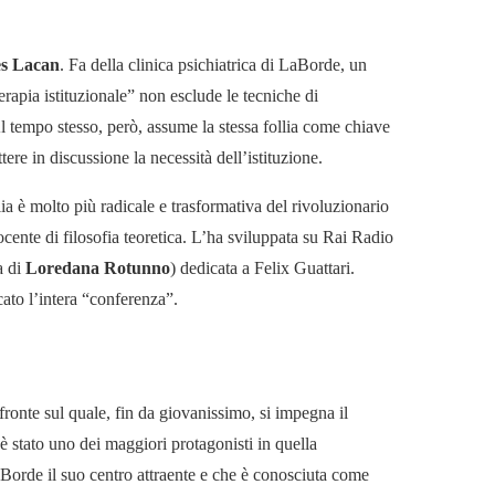
s Lacan
. Fa della clinica psichiatrica di LaBorde, un
erapia istituzionale” non esclude le tecniche di
 Al tempo stesso, però, assume la stessa follia come chiave
re in discussione la necessità dell’istituzione.
lia è molto più radicale e trasformativa del rivoluzionario
ocente di filosofia teoretica. L’ha sviluppata su Rai Radio
a di
Loredana Rotunno
) dedicata a Felix Guattari.
cato l’intera “conferenza”.
 fronte sul quale, fin da giovanissimo, si impegna il
i è stato uno dei maggiori protagonisti in quella
a Borde il suo centro attraente e che è conosciuta come