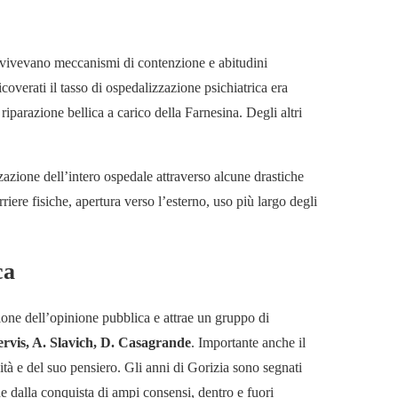
avvivevano meccanismi di contenzione e abitudini
overati il tasso di ospedalizzazione psichiatrica era
riparazione bellica a carico della Farnesina. Degli altri
zzazione dell’intero ospedale attraverso alcune drastiche
iere fisiche, apertura verso l’esterno, uso più largo degli
ca
ione dell’opinione pubblica e attrae un gruppo di
Jervis, A. Slavich, D. Casagrande
. Importante anche il
vità e del suo pensiero. Gli anni di Gorizia sono segnati
che dalla conquista di ampi consensi, dentro e fuori