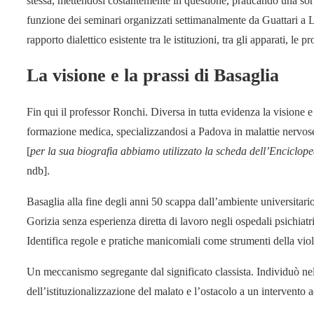
stessa, mettendosi costantemente in questione, praticando una sort
funzione dei seminari organizzati settimanalmente da Guattari a La
rapporto dialettico esistente tra le istituzioni, tra gli apparati, le
La visione e la prassi di Basaglia
Fin qui il professor Ronchi. Diversa in tutta evidenza la visione 
formazione medica, specializzandosi a Padova in malattie nervos
[
per la sua biografia abbiamo utilizzato la scheda dell’Enciclo
ndb].
Basaglia alla fine degli anni 50 scappa dall’ambiente universitario
Gorizia senza esperienza diretta di lavoro negli ospedali psichiatri
Identifica regole e pratiche manicomiali come strumenti della violen
Un meccanismo segregante dal significato classista. Individuò nel
dell’istituzionalizzazione del malato e l’ostacolo a un intervento 