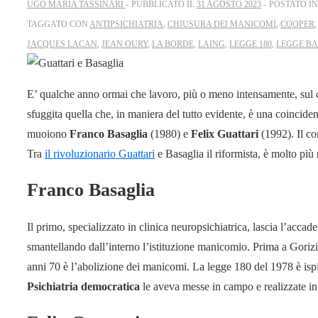
UGO MARIA TASSINARI
PUBBLICATO IL
31 AGOSTO 2023
POSTATO I
TAGGATO CON
ANTIPSICHIATRIA
,
CHIUSURA DEI MANICOMI
,
COOPER
JACQUES LACAN
,
JEAN OURY
,
LA BORDE
,
LAING
,
LEGGE 180
,
LEGGE B
E’ qualche anno ormai che lavoro, più o meno intensamente, sul ca
sfuggita quella che, in maniera del tutto evidente, è una coincidenz
muoiono
Franco Basaglia
(1980) e
Felix Guattari
(1992). Il c
Tra
il rivoluzionario Guattari
e Basaglia il riformista, è molto più 
Franco Basaglia
Il primo, specializzato in clinica neuropsichiatrica, lascia l’accade
smantellando dall’interno l’istituzione manicomio. Prima a Gorizia,
anni 70 è l’abolizione dei manicomi. La legge 180 del 1978 è ispira
Psichiatria democratica
le aveva messe in campo e realizzate in 