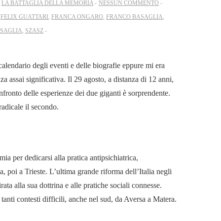
N
LA BATTAGLIA DELLA MEMORIA
NESSUN COMMENTO
,
FELIX GUATTARI
,
FRANCA ONGARO
,
FRANCO BASAGLIA
,
ASAGLIA
,
SZASZ
lendario degli eventi e delle biografie eppure mi era
a assai significativa. Il 29 agosto, a distanza di 12 anni,
onfronto delle esperienze dei due giganti è sorprendente.
radicale il secondo.
mia per dedicarsi alla pratica antipsichiatrica,
 poi a Trieste. L’ultima grande riforma dell’Italia negli
ta alla sua dottrina e alle pratiche sociali connesse.
tanti contesti difficili, anche nel sud, da Aversa a Matera.