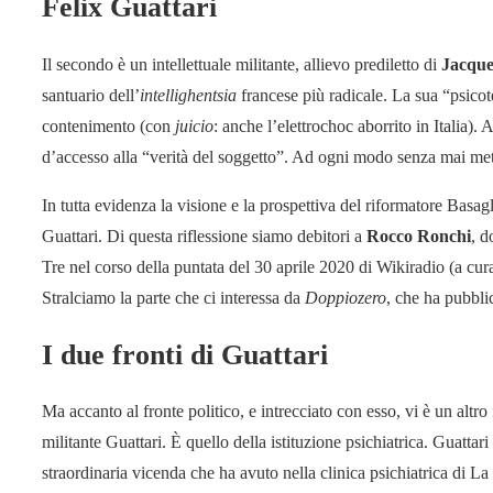
Felix Guattari
Il secondo è un intellettuale militante, allievo prediletto di
Jacque
santuario dell’
intellighentsia
francese più radicale. La sua “psicot
contenimento (con
juicio
: anche l’elettrochoc aborrito in Italia).
d’accesso alla “verità del soggetto”. Ad ogni modo senza mai mette
In tutta evidenza la visione e la prospettiva del riformatore Basag
Guattari. Di questa riflessione siamo debitori a
Rocco Ronchi
, d
Tre nel corso della puntata del 30 aprile 2020 di Wikiradio (a cur
Stralciamo la parte che ci interessa da
Doppiozero
, che ha pubbli
I due fronti di Guattari
Ma accanto al fronte politico, e intrecciato con esso, vi è un altro
militante Guattari. È quello della istituzione psichiatrica. Guattar
straordinaria vicenda che ha avuto nella clinica psichiatrica di L