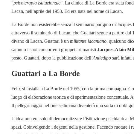
“
psicoterapia istituzionale
”. La clinica di La Borde era stata fond
Lacan, nell’aprile del 1953. Ed era nata nel nome di Lacan.
La Borde non esisterebbe senza il seminario parigino di Jacques L
attraverso il seminario di Lacan, che Guattari segue a partire dal 1
divano di Lacan. Guattari è un
militante lacaniano
, qualcuno dice
saranno i suoi concorrenti gruppettari maoisti
Jacques-Alain Mi
posto. Guattari, dopo la pubblicazione dell’
Antiedipo
sarà infatt
Guattari a La Borde
Felix si installa a La Borde nel 1955, con la prima compagna. Con
luogo di elaborazione teorica e di sperimentazione concettuale. At
Il pellegrinaggio nel fine settimana diventerà una sorta di obbligo
L’idea non era solo di democratizzare l’istituzione psichiatrica. 
spazi. Coinvolgendo i degenti nella gestione. Facendo ruotare i ruo