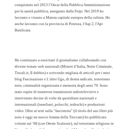
conquistato nel 2013 l’Oscar della Pubblica Amministrazione
per la sanità pubblica, assegnato dalla Ferpi. Nel 2019 ho
lavorato e vissuto a Matera capitale europea della cultura. Ho
anche lavorato con la provincia di Potenza, l'Asp 2, l'Apt
Basilicata.
Ho continuato a esercitare il giornalismo collaborando con
diverse testate web nazionali (Misteri d’Italia, Notte Criminale,
Tiscali.it, Il dubbio) e scrivendo migliaia di articoli per i miei
blog Fascinazione e L’alter Ugo, di destra radicale, terrorismo
nero, criminalità organizzata e memoria degli anni 70. Sono
stato ospite di numerose trasmissioni radiotelevisive e
intervistato decine di volte da quotidiani nazionali e
internazionali (israeliani, polacchi, tedeschi) e produzioni
video. Oltre ai testi sulla “fascisteria” (il titolo del suo libro più
noto è oggi un nuovo lemma della Treccani) ho pubblicato
volumi sul ‘68 (con Oreste Scalzone), sul terrorismo religioso in