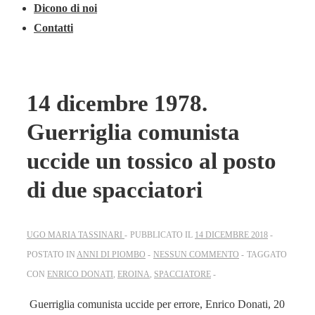
Dicono di noi
Contatti
14 dicembre 1978.
Guerriglia comunista
uccide un tossico al posto
di due spacciatori
UGO MARIA TASSINARI
PUBBLICATO IL
14 DICEMBRE 2018
POSTATO IN
ANNI DI PIOMBO
NESSUN COMMENTO
TAGGATO
CON
ENRICO DONATI
,
EROINA
,
SPACCIATORE
Guerriglia comunista uccide per errore, Enrico Donati, 20