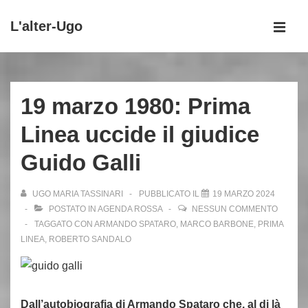
↓
L'alter-Ugo
Vai
MEN
al
Menu
contenuto
principale
principale
19 marzo 1980: Prima
Linea uccide il giudice
Guido Galli
UGO MARIA TASSINARI
PUBBLICATO IL
19 MARZO 2024
POSTATO IN
AGENDA ROSSA
NESSUN COMMENTO
TAGGATO CON
ARMANDO SPATARO
,
MARCO BARBONE
,
PRIMA
LINEA
,
ROBERTO SANDALO
Dall’autobiografia di Armando Spataro che, al di là