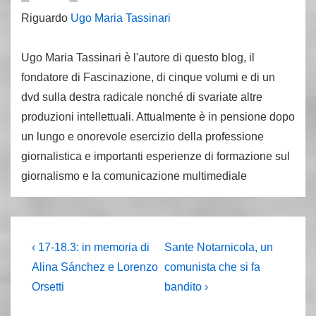
Riguardo
Ugo Maria Tassinari
Ugo Maria Tassinari è l'autore di questo blog, il
fondatore di Fascinazione, di cinque volumi e di un
dvd sulla destra radicale nonché di svariate altre
produzioni intellettuali. Attualmente è in pensione dopo
un lungo e onorevole esercizio della professione
giornalistica e importanti esperienze di formazione sul
giornalismo e la comunicazione multimediale
Navigazione
L'articolo
Il
‹ 17-18.3: in memoria di
Sante Notarnicola, un
precedente
prossimo
articoli
Alina Sánchez e Lorenzo
comunista che si fa
è
articolo
Orsetti
bandito ›
è