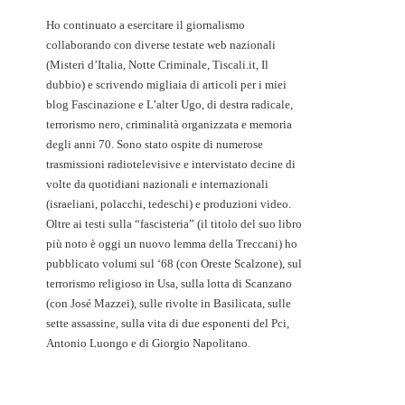
Ho continuato a esercitare il giornalismo
collaborando con diverse testate web nazionali
(Misteri d’Italia, Notte Criminale, Tiscali.it, Il
dubbio) e scrivendo migliaia di articoli per i miei
blog Fascinazione e L’alter Ugo, di destra radicale,
terrorismo nero, criminalità organizzata e memoria
degli anni 70. Sono stato ospite di numerose
trasmissioni radiotelevisive e intervistato decine di
volte da quotidiani nazionali e internazionali
(israeliani, polacchi, tedeschi) e produzioni video.
Oltre ai testi sulla “fascisteria” (il titolo del suo libro
più noto è oggi un nuovo lemma della Treccani) ho
pubblicato volumi sul ‘68 (con Oreste Scalzone), sul
terrorismo religioso in Usa, sulla lotta di Scanzano
(con José Mazzei), sulle rivolte in Basilicata, sulle
sette assassine, sulla vita di due esponenti del Pci,
Antonio Luongo e di Giorgio Napolitano.