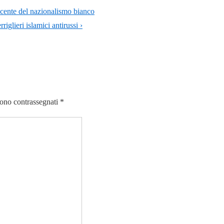
ascente del nazionalismo bianco
iglieri islamici antirussi ›
sono contrassegnati
*