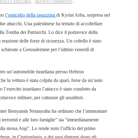
SENZA CATEGORIA
NESSUN COMMENTO
opo
l’omicidio della ragazzina
di Kyriat Arba, sorpresa nel
due attacchi. Una palestinese ha tentato di accoltellare
lla Tomba dei Patriarchi. Lo dice il portavoce della
reazione delle forze di sicurezza. Un coltello è stato
te schierate a Gerusalemme per l’ultimo venerdì di
ontro un’automobile israeliana presso Hebron
he la vettura è stata colpita da spari, forse da un’auto
do l’esercito israeliano l’attacco è stato condotto da
rtavoce militare, per catturare gli assalitori.
 premier Benyamin Netanyahu ha ordinato che l’ammontare
terroristi e alle loro famiglie” sia “immediatamente
 alla stessa Anp”. Lo rende noto l’ufficio del primo
Hebron, in Cisgiordania, e dei suoi dintorni dopo gli