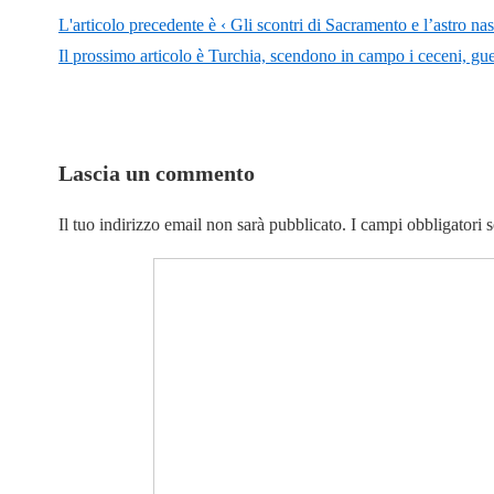
L'articolo precedente è
‹ Gli scontri di Sacramento e l’astro n
Il prossimo articolo è
Turchia, scendono in campo i ceceni, guerr
Lascia un commento
Il tuo indirizzo email non sarà pubblicato.
I campi obbligatori 