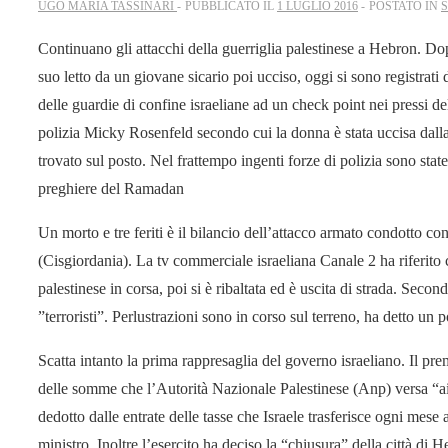
UGO MARIA TASSINARI
PUBBLICATO IL
1 LUGLIO 2016
POSTATO IN
Continuano gli attacchi della guerriglia palestinese a Hebron. D
suo letto da un giovane sicario poi ucciso, oggi si sono registrati 
delle guardie di confine israeliane ad un check point nei pressi de
polizia Micky Rosenfeld secondo cui la donna è stata uccisa dalla 
trovato sul posto. Nel frattempo ingenti forze di polizia sono sta
preghiere del Ramadan
Un morto e tre feriti è il bilancio dell’attacco armato condotto c
(Cisgiordania). La tv commerciale israeliana Canale 2 ha riferito c
palestinese in corsa, poi si è ribaltata ed è uscita di strada. Secon
”terroristi”. Perlustrazioni sono in corso sul terreno, ha detto un po
Scatta intanto la prima rappresaglia del governo israeliano. Il
delle somme che l’Autorità Nazionale Palestinese (Anp) versa “ai 
dedotto dalle entrate delle tasse che Israele trasferisce ogni mese
ministro. Inoltre l’esercito ha deciso la “chiusura” della città di 