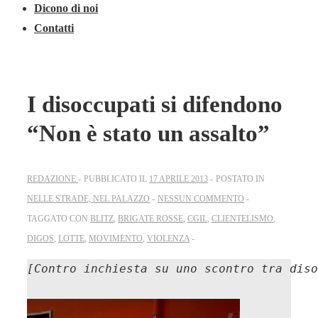
Dicono di noi
Contatti
I disoccupati si difendono
“Non è stato un assalto”
REDAZIONE
PUBBLICATO IL
17 APRILE 2013
POSTATO IN
NELLE STRADE, NEL PALAZZO
NESSUN COMMENTO
TAGGATO CON
BLITZ
,
BRIGATE ROSSE
,
CGIL
,
CLIENTELISMO
,
DIGOS
,
LOTTE
,
MOVIMENTO
,
VIOLENZA
[Contro inchiesta su uno scontro tra diso