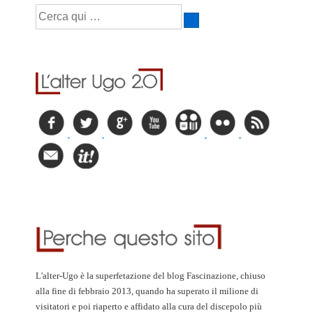
L'alter-Ugo è la superfetazione del blog Fascinazione, chiuso
alla fine di febbraio 2013, quando ha superato il milione di
visitatori e poi riaperto e affidato alla cura del discepolo più