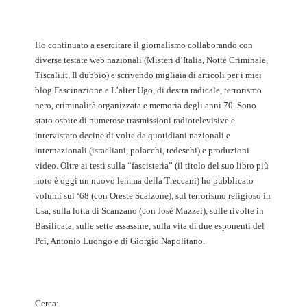
Ho continuato a esercitare il giornalismo collaborando con
diverse testate web nazionali (Misteri d’Italia, Notte Criminale,
Tiscali.it, Il dubbio) e scrivendo migliaia di articoli per i miei
blog Fascinazione e L’alter Ugo, di destra radicale, terrorismo
nero, criminalità organizzata e memoria degli anni 70. Sono
stato ospite di numerose trasmissioni radiotelevisive e
intervistato decine di volte da quotidiani nazionali e
internazionali (israeliani, polacchi, tedeschi) e produzioni
video. Oltre ai testi sulla “fascisteria” (il titolo del suo libro più
noto è oggi un nuovo lemma della Treccani) ho pubblicato
volumi sul ‘68 (con Oreste Scalzone), sul terrorismo religioso in
Usa, sulla lotta di Scanzano (con José Mazzei), sulle rivolte in
Basilicata, sulle sette assassine, sulla vita di due esponenti del
Pci, Antonio Luongo e di Giorgio Napolitano.
Cerca: