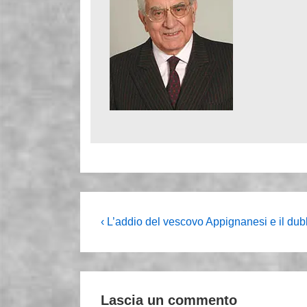
Navigazione
L'articolo
‹ L’addio del vescovo Appignanesi e il dubb
precedente
articoli
è
Lascia un commento