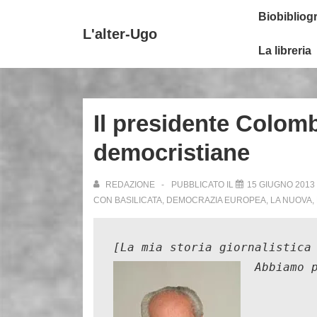
↓
Secondary
Menu
Biobibliogr
Vai
Navigation
principale
L'alter-Ugo
al
La libreria
contenuto
principale
Il presidente Colomb
democristiane
REDAZIONE
PUBBLICATO IL
15 GIUGNO 2013
CON
BASILICATA
,
DEMOCRAZIA EUROPEA
,
LA NUOVA
,
[
La mia storia giornalistica
Abbiamo 