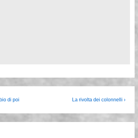
Il
io di poi
La rivolta dei colonnelli ›
prossimo
articolo
è