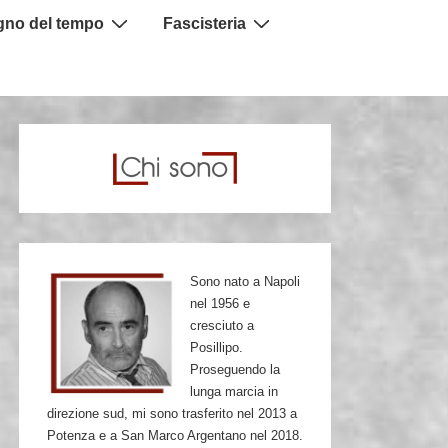
igno del tempo
Fascisteria
Sono nato a Napoli
nel 1956 e
cresciuto a
agna sulla mancata candidatura del presidente
Posillipo.
Proseguendo la
iù estreme varianti - millenarista e laica - 
lunga marcia in
direzione sud, mi sono trasferito nel 2013 a
Potenza e a San Marco Argentano nel 2018.