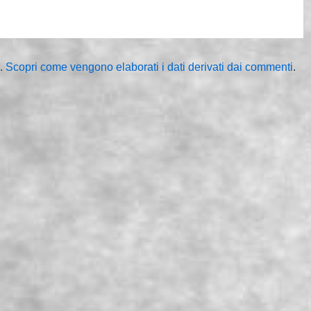
m.
Scopri come vengono elaborati i dati derivati dai commenti
.