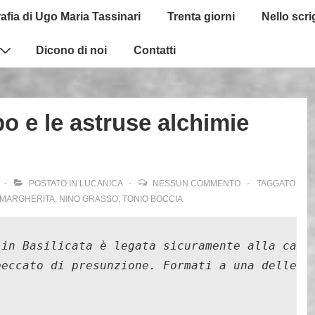
afia di Ugo Maria Tassinari
Trenta giorni
Nello scr
Dicono di noi
Contatti
o e le astruse alchimie
POSTATO IN
LUCANICA
NESSUN COMMENTO
TAGGATO
MARGHERITA
,
NINO GRASSO
,
TONIO BOCCIA
 in Basilicata è legata sicuramente alla camp
peccato di presunzione. Formati a una delle p