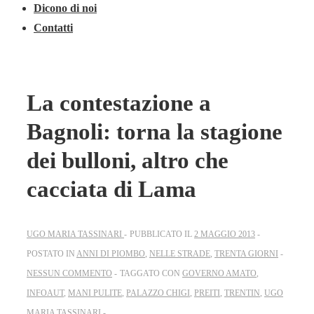
Dicono di noi
Contatti
La contestazione a
Bagnoli: torna la stagione
dei bulloni, altro che
cacciata di Lama
UGO MARIA TASSINARI
PUBBLICATO IL
2 MAGGIO 2013
POSTATO IN
ANNI DI PIOMBO
,
NELLE STRADE
,
TRENTA GIORNI
NESSUN COMMENTO
TAGGATO CON
GOVERNO AMATO
,
INFOAUT
,
MANI PULITE
,
PALAZZO CHIGI
,
PREITI
,
TRENTIN
,
UGO
MARIA TASSINARI