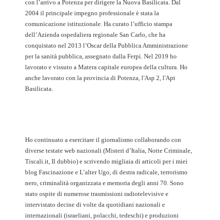
con l’arrivo a Potenza per dirigere la Nuova Basilicata. Dal
2004 il principale impegno professionale è stata la
comunicazione istituzionale. Ha curato l’ufficio stampa
dell’Azienda ospedaliera regionale San Carlo, che ha
conquistato nel 2013 l’Oscar della Pubblica Amministrazione
per la sanità pubblica, assegnato dalla Ferpi. Nel 2019 ho
lavorato e vissuto a Matera capitale europea della cultura. Ho
anche lavorato con la provincia di Potenza, l'Asp 2, l'Apt
Basilicata.
Ho continuato a esercitare il giornalismo collaborando con
diverse testate web nazionali (Misteri d’Italia, Notte Criminale,
Tiscali.it, Il dubbio) e scrivendo migliaia di articoli per i miei
blog Fascinazione e L’alter Ugo, di destra radicale, terrorismo
nero, criminalità organizzata e memoria degli anni 70. Sono
stato ospite di numerose trasmissioni radiotelevisive e
intervistato decine di volte da quotidiani nazionali e
internazionali (israeliani, polacchi, tedeschi) e produzioni