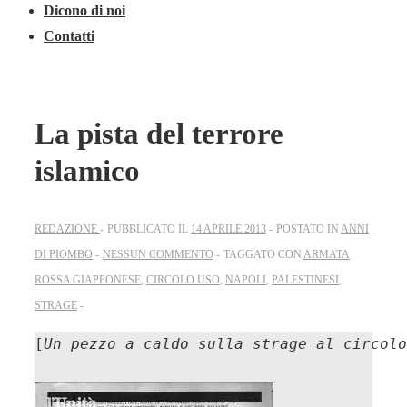
Dicono di noi
Contatti
La pista del terrore
islamico
REDAZIONE
PUBBLICATO IL
14 APRILE 2013
POSTATO IN
ANNI
DI PIOMBO
NESSUN COMMENTO
TAGGATO CON
ARMATA
ROSSA GIAPPONESE
,
CIRCOLO USO
,
NAPOLI
,
PALESTINESI
,
STRAGE
[
Un pezzo a caldo sulla strage al circol