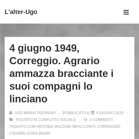
↓
L'alter-Ugo
Vai
MEN
al
Menu
contenuto
principale
principale
4 giugno 1949,
Correggio. Agrario
ammazza bracciante i
suoi compagni lo
linciano
UGO MARIA TASSINARI
PUBBLICATO IL
4 GIUGNO 2020
POSTATO IN
CONFLITTO SOCIALE
2 COMMENTI
TAGGATO CON
ARISTIDE MAZZONI
,
BRACCIANTI
,
CORREGGIO
,
CRUMIRI
,
EDEN BOARI