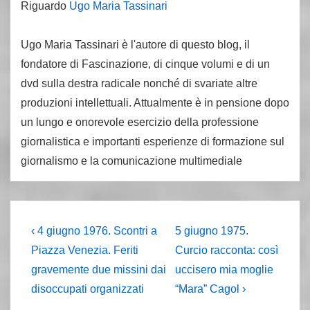
Riguardo
Ugo Maria Tassinari
Ugo Maria Tassinari è l'autore di questo blog, il
fondatore di Fascinazione, di cinque volumi e di un
dvd sulla destra radicale nonché di svariate altre
produzioni intellettuali. Attualmente è in pensione dopo
un lungo e onorevole esercizio della professione
giornalistica e importanti esperienze di formazione sul
giornalismo e la comunicazione multimediale
Navigazione
L'articolo
Il
‹ 4 giugno 1976. Scontri a
5 giugno 1975.
precedente
prossimo
articoli
Piazza Venezia. Feriti
Curcio racconta: così
è
articolo
gravemente due missini dai
uccisero mia moglie
è
disoccupati organizzati
“Mara” Cagol ›