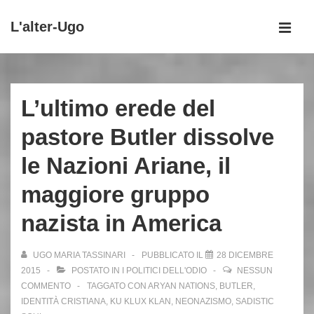
↓
L'alter-Ugo
Vai
MEN
al
Menu
contenuto
principale
principale
L’ultimo erede del
pastore Butler dissolve
le Nazioni Ariane, il
maggiore gruppo
nazista in America
UGO MARIA TASSINARI
PUBBLICATO IL
28 DICEMBRE
2015
POSTATO IN
I POLITICI DELL'ODIO
NESSUN
COMMENTO
TAGGATO CON
ARYAN NATIONS
,
BUTLER
,
IDENTITÀ CRISTIANA
,
KU KLUX KLAN
,
NEONAZISMO
,
SADISTIC