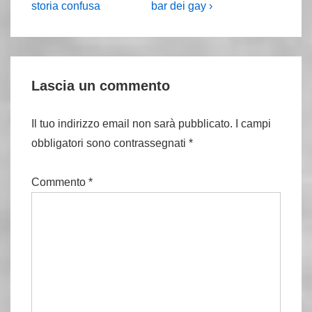
è
articolo
storia confusa
bar dei gay ›
è
Lascia un commento
Il tuo indirizzo email non sarà pubblicato.
I campi
obbligatori sono contrassegnati
*
Commento
*