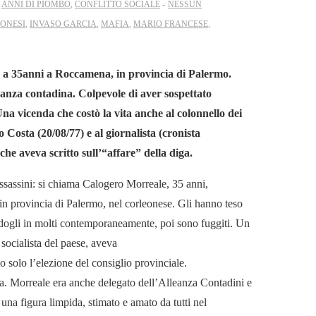
N
ANNI DI PIOMBO
,
CONFLITTO SOCIALE
NESSUN
ONESI
,
INVASO GARCIA
,
MAFIA
,
MARIO FRANCESE
,
iso a 35anni a Roccamena, in provincia di Palermo.
leanza contadina. Colpevole di aver sospettato
na vicenda che costò la vita anche al colonnello dei
Costa (20/08/77) e al giornalista (cronista
che aveva scritto sull’“affare” della diga.
ssassini: si chiama Calogero Morreale, 35 anni,
in provincia di Palermo, nel corleonese. Gli hanno teso
ndogli in molti contemporaneamente, poi sono fuggiti. Un
 socialista del paese, aveva
 solo l’elezione del consiglio provinciale.
ra. Morreale era anche delegato dell’Alleanza Contadini e
na figura limpida, stimato e amato da tutti nel