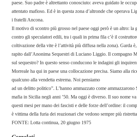
paese. Suo padre è altrettanto conosciuto: aveva guidato le occupaz
attentato mafioso. Ed è in questa zona d’altronde che operava Li
i fratelli Ancona.
Il motivo di scontro più grosso nel paese oggi però è un altro: la 
contro gli speculatori edili, tra i quali in prima fila c’è il costr
coltivazione della vite è l’attività più diffusa nella zona). Garda 
rapito dall’Anonima Sequestri di Luciano Liggio. Il compagno M
sul sequestro? In questo senso conducono le indagini gli inquiren
Morreale ha qui in paese una collocazione precisa. Siamo alla ric
qualcuno alla vendetta estrema. Noi pensiamo
ad un delitto politico”. L’hanno ammazzato come ammazzarono Sal
mafia in Sicilia negli anni ’50. Ma oggi è diverso. Il suo nome va
questi mesi per mano dei fascisti e delle forze dell’ordine: il co
è vittima della furia dei reazionari che vedono sempre più ristretta 
FONTE: Lotta continua, 20 giugno 1975
Correlati