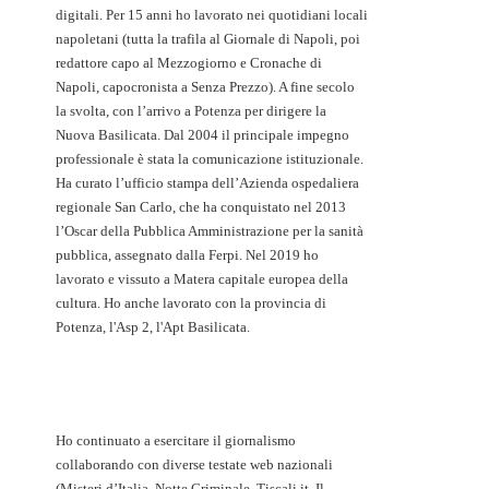
digitali. Per 15 anni ho lavorato nei quotidiani locali
napoletani (tutta la trafila al Giornale di Napoli, poi
redattore capo al Mezzogiorno e Cronache di
Napoli, capocronista a Senza Prezzo). A fine secolo
la svolta, con l’arrivo a Potenza per dirigere la
Nuova Basilicata. Dal 2004 il principale impegno
professionale è stata la comunicazione istituzionale.
Ha curato l’ufficio stampa dell’Azienda ospedaliera
regionale San Carlo, che ha conquistato nel 2013
l’Oscar della Pubblica Amministrazione per la sanità
pubblica, assegnato dalla Ferpi. Nel 2019 ho
lavorato e vissuto a Matera capitale europea della
cultura. Ho anche lavorato con la provincia di
Potenza, l'Asp 2, l'Apt Basilicata.
Ho continuato a esercitare il giornalismo
collaborando con diverse testate web nazionali
(Misteri d’Italia, Notte Criminale, Tiscali.it, Il