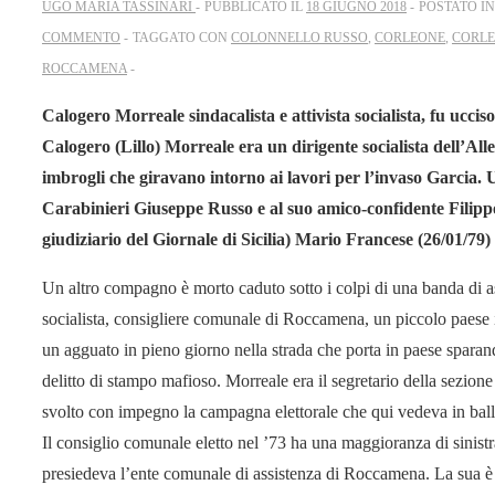
UGO MARIA TASSINARI
PUBBLICATO IL
18 GIUGNO 2018
POSTATO I
COMMENTO
TAGGATO CON
COLONNELLO RUSSO
,
CORLEONE
,
CORLE
ROCCAMENA
Calogero Morreale sindacalista e attivista socialista, fu ucc
Calogero (Lillo) Morreale era un dirigente socialista dell’Al
imbrogli che giravano intorno ai lavori per l’invaso Garcia. U
Carabinieri Giuseppe Russo e al suo amico-confidente Filippo 
giudiziario del Giornale di Sicilia) Mario Francese (26/01/79) 
Un altro compagno è morto caduto sotto i colpi di una banda di a
socialista, consigliere comunale di Roccamena, un piccolo paese 
un agguato in pieno giorno nella strada che porta in paese spara
delitto di stampo mafioso. Morreale era il segretario della sezione
svolto con impegno la campagna elettorale che qui vedeva in ballo
Il consiglio comunale eletto nel ’73 ha una maggioranza di sinist
presiedeva l’ente comunale di assistenza di Roccamena. La sua è u