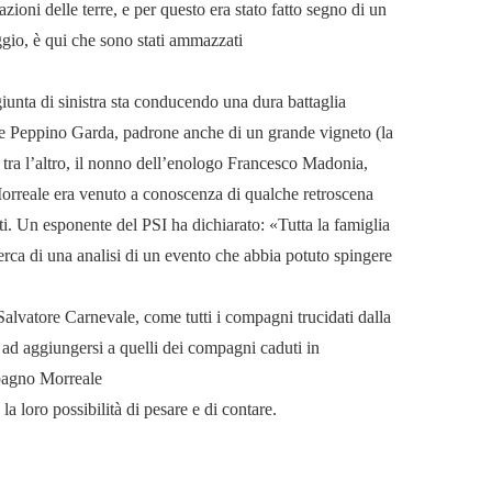
ioni delle terre, e per questo era stato fatto segno di un
ggio, è qui che sono stati ammazzati
giunta di sinistra sta conducendo una dura battaglia
uttore Peppino Garda, padrone anche di un grande vigneto (la
è, tra l’altro, il nonno dell’enologo Francesco Madonia,
orreale era venuto a conoscenza di qualche retroscena
ti. Un esponente del PSI ha dichiarato: «Tutta la famiglia
erca di una analisi di un evento che abbia potuto spingere
vatore Carnevale, come tutti i compagni trucidati dalla
 ad aggiungersi a quelli dei compagni caduti in
mpagno Morreale
la loro possibilità di pesare e di contare.