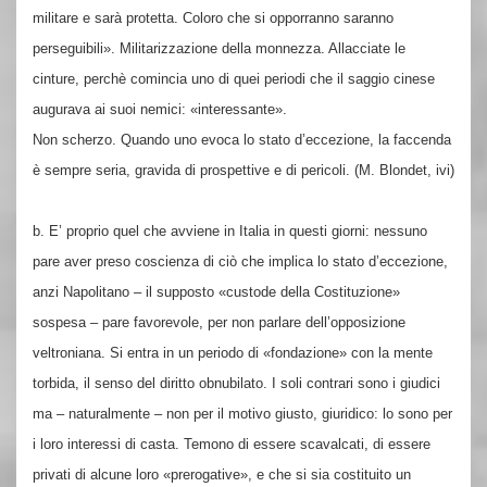
militare e sarà protetta. Coloro che si opporranno saranno
perseguibili». Militarizzazione della monnezza. Allacciate le
cinture, perchè comincia uno di quei periodi che il saggio cinese
augurava ai suoi nemici: «interessante».
Non scherzo. Quando uno evoca lo stato d’eccezione, la faccenda
è sempre seria, gravida di prospettive e di pericoli. (M. Blondet, ivi)
b.
E’ proprio quel che avviene in Italia in questi giorni: nessuno
pare aver preso coscienza di ciò che implica lo stato d’eccezione,
anzi Napolitano – il supposto «custode della Costituzione»
sospesa – pare favorevole, per non parlare dell’opposizione
veltroniana. Si entra in un periodo di «fondazione» con la mente
torbida, il senso del diritto obnubilato. I soli contrari sono i giudici
ma – naturalmente – non per il motivo giusto, giuridico: lo sono per
i loro interessi di casta. Temono di essere scavalcati, di essere
privati di alcune loro «prerogative», e che si sia costituito un