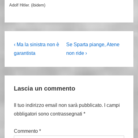
Adolf Hitler. (ibidem)
Navigazione
L'articolo
Il
‹ Ma la sinistra non è
Se Sparta piange, Atene
precedente
prossimo
articoli
garantista
non ride ›
è
articolo
è
Lascia un commento
Il tuo indirizzo email non sarà pubblicato.
I campi
obbligatori sono contrassegnati
*
Commento
*