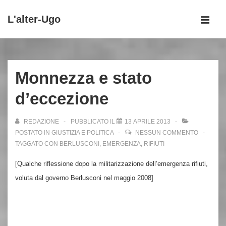
↓
L'alter-Ugo
Vai
MEN
al
Menu
contenuto
principale
principale
Monnezza e stato
d’eccezione
REDAZIONE
PUBBLICATO IL
13 APRILE 2013
POSTATO IN
GIUSTIZIA E POLITICA
NESSUN COMMENTO
TAGGATO CON
BERLUSCONI
,
EMERGENZA
,
RIFIUTI
[Qualche riflessione dopo la militarizzazione dell’emergenza rifiuti,
voluta dal governo Berlusconi nel maggio 2008]