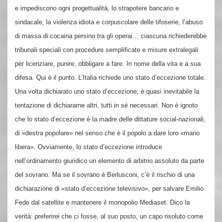
e impediscono ogni progettualità, lo strapotere bancario e
sindacale, la violenza idiota e corpuscolare delle tifoserie, l’abuso
di massa di cocaina persino tra gli operai… ciascuna richiederebbe
tribunali speciali con procedure semplificate e misure extralegali
per licenziare, punire, obbligare a fare. In nome della vita e a sua
difesa. Qui è il punto. L’Italia richiede uno stato d’eccezione totale.
Una volta dichiarato uno stato d’eccezione, è quasi inevitabile la
tentazione di dichiararne altri, tutti in sé necessari. Non è ignoto
che lo stato d’eccezione è la madre delle dittature social-nazionali,
di «destra popolare» nel senso che è il popolo a dare loro «mano
libera». Ovviamente, lo stato d’eccezione introduce
nell’ordinamento giuridico un elemento di arbitrio assoluto da parte
del sovrano. Ma se il sovrano è Berlusconi, c’è il rischio di una
dichiarazione di «stato d’eccezione televisivo», per salvare Emilio
Fede dal satellite e mantenere il monopolio Mediaset. Dico la
verità: preferirei che ci fosse, al suo posto, un capo risoluto come