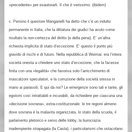
«precedente» per esautorarli. Il che è verissimo. (ibidem)
c. Persino il questore Manganelli ha detto che c’è un indulto
permanente in Italia, che la dittatura dei giudici ha avuto come
risultato la non-certezza del diritto (e della pena). E’ un’altra
richiesta implicita di stato d’eccezione. E’ questo il punto più
gravido di rischi e di futuro. Nella repubblica di Weimar, era l’intera
società onesta a chiedere uno stato d’eccezione, che la facesse
finita con una «legalità» che favoriva solo l’arricchimento di
mascalzoni speculatori, e la corruzione della società stessa in
mano ai parassiti. E qui da noi? Le emergenze sono tali e tante, gli
egoismi così intrattabili e incurabili, da richiedere per ciascuna una
«decisione sovrana», extra-costituzionale: le tre regioni almeno
dove sovrana è la malavita organizzata, lo stato della scuola, il
parlamento pletorico e servo delle lobby, la burocrazia
inadempiente strapagata (la Casta), i particolarismi che ostacolano