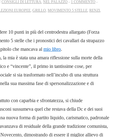
N
CONSIGLI DI LETTURA
,
NEL PALAZZO
1 COMMENTO
LEZIONI EUROPEE
,
GRILLO
,
MOVIMENTO 5 STELLE
,
RENZI
,
ndere 10 punti in più del centrodestra allargato (Forza
to 5 stelle che i pronostici dei cavallari da strapazzo
capitolo che mancava al
mio libro
.
a, la mia è stata una amara riflessione sulla morte della
ico e “vincente”, il primo in tantissime cose, per
ciale si sia trasformato nell’incubo di una struttura
nella sua massima fase di spersonalizzazione e di
attuto con caparbia e sfrontatezza, si chiude
rlusconi sussumeva quel che restava della Dc e dei suoi
n una nuova forma di partito liquido, carismatico, padronale
 avanzava di residuale della grande tradizione comunista,
l Novecento, dimostrando di essere il miglior allievo di