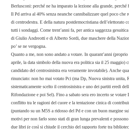
Berlusconi: perché ne ha imparato la lezione alla grande, perché 
Il Pd arriva al 40% senza neanche cannibalizzare quel poco che re
di centrodestra. E della natura postdemocristiana dell’elettorato 
tutti i sondaggi. Come trent’anni fa, per antica saggezza gesuitica 
di Giulio Andreotti e di Alberto Sordi, due maschere della Nazion
po’ se ne vergogna.
Quanto a me, non sono andato a votare. In quarant’anni (proprio i
aprile, la data simbolo della nuova era politica sia il 25 maggio) cr
candidato del centrosinistra era veramente invotabile). Anche qua
rinunciato: non ho mai votato Pci (ma Dp, Nuova sinistra unita, 
sistematicamente scelto il centrosinistra e uno dei partiti eredi d
Rifondazione e poi Sel). Fino a sabato sera ero incerto se votare
conflitto tra le ragioni del cuore e la tentazione cinica di contribui
(puntando su un M5S a ridosso del Pd e con un buon margine sul c
motivi per non farlo sono stati di gran lunga prevalenti e possono
due libri (e così si chiude il cerchio del rapporto forte tra biblio