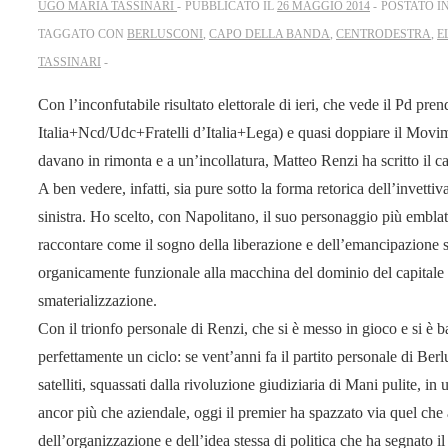
UGO MARIA TASSINARI
PUBBLICATO IL
26 MAGGIO 2014
POSTATO I
TAGGATO CON
BERLUSCONI
,
CAPO DELLA BANDA
,
CENTRODESTRA
,
E
TASSINARI
Con l’inconfutabile risultato elettorale di ieri, che vede il Pd pre
Italia+Ncd/Udc+Fratelli d’Italia+Lega) e quasi doppiare il Movimen
davano in rimonta e a un’incollatura, Matteo Renzi ha scritto il 
A ben vedere, infatti, sia pure sotto la forma retorica dell’invettiv
sinistra. Ho scelto, con Napolitano, il suo personaggio più emblat
raccontare come il sogno della liberazione e dell’emancipazione so
organicamente funzionale alla macchina del dominio del capitale 
smaterializzazione.
Con il trionfo personale di Renzi, che si è messo in gioco e si è b
perfettamente un ciclo: se vent’anni fa il partito personale di Be
satelliti, squassati dalla rivoluzione giudiziaria di Mani pulite, i
ancor più che aziendale, oggi il premier ha spazzato via quel che
dell’organizzazione e dell’idea stessa di politica che ha segnato i