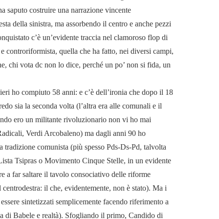
ha saputo costruire una narrazione vincente
sta della sinistra, ma assorbendo il centro e anche pezzi
conquistato c’è un’evidente traccia nel clamoroso flop di
e controriformista, quella che ha fatto, nei diversi campi,
e, chi vota dc non lo dice, perché un po’ non si fida, un
eri ho compiuto 58 anni: e c’è dell’ironia che dopo il 18
edo sia la seconda volta (l’altra era alle comunali e il
ndo ero un militante rivoluzionario non vi ho mai
Radicali, Verdi Arcobaleno) ma dagli anni 90 ho
ella tradizione comunista (più spesso Pds-Ds-Pd, talvolta
 Lista Tsipras o Movimento Cinque Stelle, in un evidente
re a far saltare il tavolo consociativo delle riforme
entrodestra: il che, evidentemente, non è stato). Ma i
 essere sintetizzati semplicemente facendo riferimento a
teca di Babele e realtà). Sfogliando il primo, Candido di