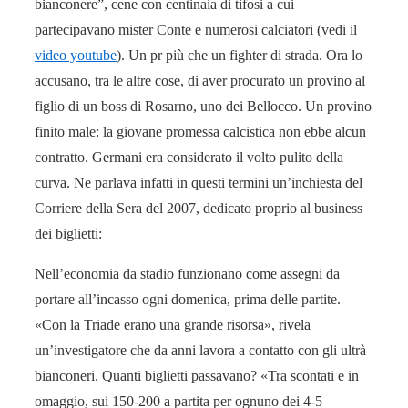
bianconere”, cene con centinaia di tifosi a cui
partecipavano mister Conte e numerosi calciatori (vedi il
video youtube
). Un pr più che un fighter di strada. Ora lo
accusano, tra le altre cose, di aver procurato un provino al
figlio di un boss di Rosarno, uno dei Bellocco. Un provino
finito male: la giovane promessa calcistica non ebbe alcun
contratto. Germani era considerato il volto pulito della
curva. Ne parlava infatti in questi termini un’inchiesta del
Corriere della Sera del 2007, dedicato proprio al business
dei biglietti:
Nell’economia da stadio funzionano come assegni da
portare all’incasso ogni domenica, prima delle partite.
«Con la Triade erano una grande risorsa», rivela
un’investigatore che da anni lavora a contatto con gli ultrà
bianconeri. Quanti biglietti passavano? «Tra scontati e in
omaggio, sui 150-200 a partita per ognuno dei 4-5