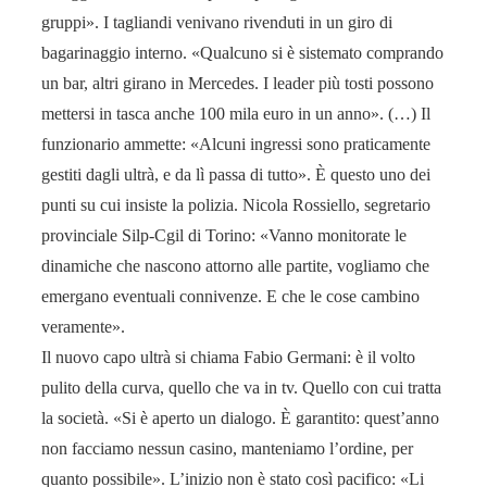
gruppi». I tagliandi venivano rivenduti in un giro di
bagarinaggio interno. «Qualcuno si è sistemato comprando
un bar, altri girano in Mercedes. I leader più tosti possono
mettersi in tasca anche 100 mila euro in un anno». (…) Il
funzionario ammette: «Alcuni ingressi sono praticamente
gestiti dagli ultrà, e da lì passa di tutto». È questo uno dei
punti su cui insiste la polizia. Nicola Rossiello, segretario
provinciale Silp-Cgil di Torino: «Vanno monitorate le
dinamiche che nascono attorno alle partite, vogliamo che
emergano eventuali connivenze. E che le cose cambino
veramente».
Il nuovo capo ultrà si chiama Fabio Germani: è il volto
pulito della curva, quello che va in tv. Quello con cui tratta
la società. «Si è aperto un dialogo. È garantito: quest’anno
non facciamo nessun casino, manteniamo l’ordine, per
quanto possibile». L’inizio non è stato così pacifico: «Li