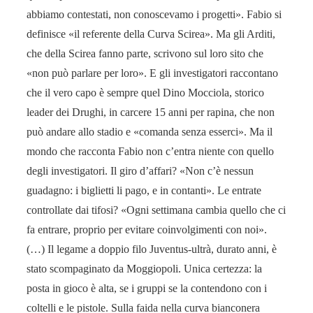
abbiamo contestati, non conoscevamo i progetti». Fabio si
definisce «il referente della Curva Scirea». Ma gli Arditi,
che della Scirea fanno parte, scrivono sul loro sito che
«non può parlare per loro». E gli investigatori raccontano
che il vero capo è sempre quel Dino Mocciola, storico
leader dei Drughi, in carcere 15 anni per rapina, che non
può andare allo stadio e «comanda senza esserci». Ma il
mondo che racconta Fabio non c’entra niente con quello
degli investigatori. Il giro d’affari? «Non c’è nessun
guadagno: i biglietti li pago, e in contanti». Le entrate
controllate dai tifosi? «Ogni settimana cambia quello che ci
fa entrare, proprio per evitare coinvolgimenti con noi».
(…) Il legame a doppio filo Juventus-ultrà, durato anni, è
stato scompaginato da Moggiopoli. Unica certezza: la
posta in gioco è alta, se i gruppi se la contendono con i
coltelli e le pistole. Sulla faida nella curva bianconera