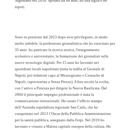
Argentano nel 2018. Sposato da 44 anni, ho una figlia e tre
nipoti.
Sono in pensione dal 2023 dopo aver privilegiato, in modo
molto infedele, la professione giornalistica che ho esercitato per
35 anni: ho praticato la ricerca storica, l'insegnamento
scolastico e universitario, la formazione dei giornalisti sulle
nuove tecnologie digitali. Per 15 anni ho lavorato nei
quotidiani locali napoletani (tutta la trafila al Giornale di
Napoli, poi redattore capo al Mezzogiorno e Cronache di
Napoli, capocronista a Senza Prezzo). A fine secolo la svolta,
con l’arrivo a Potenza per dirigere la Nuova Basilicata. Dal
2004 il principale impegno professionale è stata la
comunicazione istituzionale. Ha curato l’ufficio stampa
dell’Azienda ospedaliera regionale San Carlo, che ha
conquistato nel 2013 l’Oscar della Pubblica Amministrazione
per la sanità pubblica, assegnato dalla Ferpi. Nel 2019 ho
lavorato e vissuto a Matera capitale europea della cultura. Ho