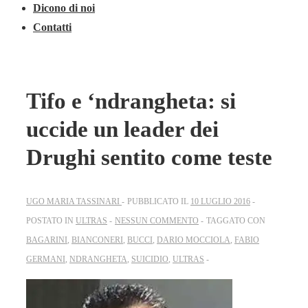
Dicono di noi
Contatti
Tifo e ‘ndrangheta: si
uccide un leader dei
Drughi sentito come teste
UGO MARIA TASSINARI
PUBBLICATO IL
10 LUGLIO 2016
POSTATO IN
ULTRAS
NESSUN COMMENTO
TAGGATO CON
BAGARINI
,
BIANCONERI
,
BUCCI
,
DARIO MOCCIOLA
,
FABIO
GERMANI
,
NDRANGHETA
,
SUICIDIO
,
ULTRAS