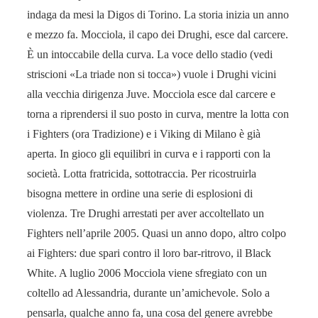
indaga da mesi la Digos di Torino. La storia inizia un anno
e mezzo fa. Mocciola, il capo dei Drughi, esce dal carcere.
È un intoccabile della curva. La voce dello stadio (vedi
striscioni «La triade non si tocca») vuole i Drughi vicini
alla vecchia dirigenza Juve. Mocciola esce dal carcere e
torna a riprendersi il suo posto in curva, mentre la lotta con
i Fighters (ora Tradizione) e i Viking di Milano è già
aperta. In gioco gli equilibri in curva e i rapporti con la
società. Lotta fratricida, sottotraccia. Per ricostruirla
bisogna mettere in ordine una serie di esplosioni di
violenza. Tre Drughi arrestati per aver accoltellato un
Fighters nell’aprile 2005. Quasi un anno dopo, altro colpo
ai Fighters: due spari contro il loro bar-ritrovo, il Black
White. A luglio 2006 Mocciola viene sfregiato con un
coltello ad Alessandria, durante un’amichevole. Solo a
pensarla, qualche anno fa, una cosa del genere avrebbe