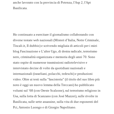
anche lavorato con la provincia di Potenza, l'Asp 2, l'Apt
Basilicata.
Ho continuato a esercitare il giornalismo collaborando con
diverse testate web nazionali (Misteri d’Italia, Notte Criminale,
Tiscali.it, Il dubbio) e scrivendo migliaia di articoli per i miei
blog Fascinazione e L’alter Ugo, di destra radicale, terrorismo
nero, criminalità organizzata e memoria degli anni 70. Sono
stato ospite di numerose trasmissioni radiotelevisive e
intervistato decine di volte da quotidiani nazionali e
internazionali (israeliani, polacchi, tedeschi) e produzioni
video. Oltre ai testi sulla “fascisteria” (il titolo del suo libro più
noto è oggi un nuovo lemma della Treccani) ho pubblicato
volumi sul ‘68 (con Oreste Scalzone), sul terrorismo religioso in
Usa, sulla lotta di Scanzano (con José Mazzei), sulle rivolte in
Basilicata, sulle sette assassine, sulla vita di due esponenti del
Pci, Antonio Luongo e di Giorgio Napolitano.