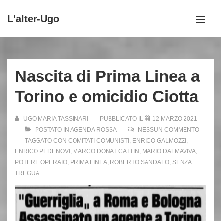
↓
L'alter-Ugo
Vai
MEN
al
Menu
contenuto
principale
principale
Nascita di Prima Linea a
Torino e omicidio Ciotta
UGO MARIA TASSINARI
PUBBLICATO IL
12 MARZO 2021
POSTATO IN
AGENDA ROSSA
NESSUN COMMENTO
TAGGATO CON
COMITATI COMUNISTI
,
ENRICO GALMOZZI
,
ENRICO PEDENOVI
,
MARCO DONAT CATTIN
,
MARIO DALMAVIVA
,
POTERE OPERAIO
,
PRIMA LINEA
,
ROBERTO SANDALO
,
SENZA
TREGUA