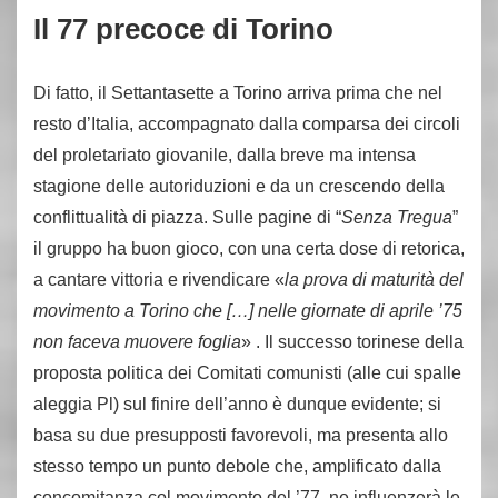
Il 77 precoce di Torino
Di fatto, il Settantasette a Torino arriva prima che nel
resto d’Italia, accompagnato dalla comparsa dei circoli
del proletariato giovanile, dalla breve ma intensa
stagione delle autoriduzioni e da un crescendo della
conflittualità di piazza. Sulle pagine di “
Senza Tregua
”
il gruppo ha buon gioco, con una certa dose di retorica,
a cantare vittoria e rivendicare «
la prova di maturità del
movimento a Torino che […] nelle giornate di aprile ’75
non faceva muovere foglia
» . Il successo torinese della
proposta politica dei Comitati comunisti (alle cui spalle
aleggia Pl) sul finire dell’anno è dunque evidente; si
basa su due presupposti favorevoli, ma presenta allo
stesso tempo un punto debole che, amplificato dalla
concomitanza col movimento del ’77, ne influenzerà le