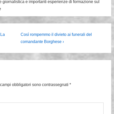
 giornalistica e importanti esperienze di formazione sul
e
Il
 La
Così rompemmo il divieto ai funerali del
prossimo
comandante Borghese ›
articolo
è
 campi obbligatori sono contrassegnati
*