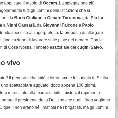
ò applicare il rasoio di
Occam
. La spiegazione più
armente tutti gli uomini delle istituzioni che si
ione: da
Boris Giuliano
a
Cesare Terranova
, da
Pio La
a
a
Ninni Cassarà
, da
Giovanni Falcone
a
Paolo
ddebito specifico al superprefetto: la proposta di allargare
che l’indicazione di lavorare sulle piste del denaro. Con le
ri di Cosa Nostra, l’impero esattoriale dei
cugini Salvo
.
o vivo
ate? Il generale che lottò il terrorismo e fu spedito in Sicilia
n uno spettacolare agguato, dopo appena 100 giorni,
ero intrecciato alla madre di tutti i misteri: il rapimento
ar liberare il presidente della Dc. Uno che quelli “non vogliono
 quelli non erano né i mafiosi né i brigatisti, ma gli uomini