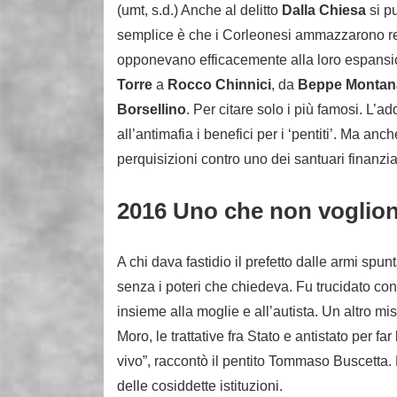
(umt, s.d.) Anche al delitto
Dalla Chiesa
si pu
semplice è che i Corleonesi ammazzarono regol
opponevano efficacemente alla loro espans
Torre
a
Rocco Chinnici
, da
Beppe Montan
Borsellino
. Per citare solo i più famosi. L’a
all’antimafia i benefici per i ‘pentiti’. Ma an
perquisizioni contro uno dei santuari finanzia
2016 Uno che non voglion
A chi dava fastidio il prefetto dalle armi spunt
senza i poteri che chiedeva. Fu trucidato co
insieme alla moglie e all’autista. Un altro mist
Moro, le trattative fra Stato e antistato per f
vivo”, raccontò il pentito Tommaso Buscetta. E
delle cosiddette istituzioni.