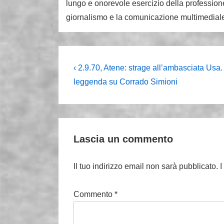
lungo e onorevole esercizio della professione
giornalismo e la comunicazione multimedial
Navigazione
L'articolo
‹ 2.9.70, Atene: strage all’ambasciata Usa.
precedente
articoli
leggenda su Corrado Simioni
è
Lascia un commento
Il tuo indirizzo email non sarà pubblicato.
I
Commento
*