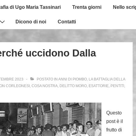
afia di Ugo Maria Tassinari
Trenta giorni
Nello scr
Dicono di noi
Contatti
erché uccidono Dalla
TEMBRE 2023
POSTATO IN
ANNI DI PIOMBO
,
LA BATTAGLIA DELLA
CON
CORLEONESI
,
COSA NOSTRA
,
DELITTO MORO
,
ESATTORIE
,
PENTITI
,
Questo
post è il
frutto di