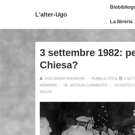
↓
Secondary
Menu
Biobibliogr
Vai
Navigation
principale
L'alter-Ugo
al
La libreria
contenuto
principale
3 settembre 1982: p
Chiesa?
UGO MARIA TASSINARI
PUBBLICATO IL
3 SET
MEMORIA
NESSUN COMMENTO
TAGGATO 
SALVO