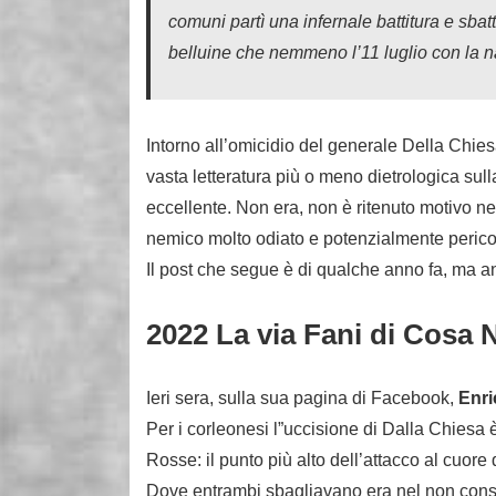
comuni partì una infernale battitura e sb
belluine che nemmeno l’11 luglio con la 
Intorno all’omicidio del generale Della Chie
vasta letteratura più o meno dietrologica sull
eccellente. Non era, non è ritenuto motivo nec
nemico molto odiato e potenzialmente perico
Il post che segue è di qualche anno fa, ma a
2022 La via Fani di Cosa 
Ieri sera, sulla sua pagina di Facebook,
Enri
Per i corleonesi l”uccisione di Dalla Chiesa 
Rosse: il punto più alto dell’attacco al cuore 
Dove entrambi sbagliavano era nel non consi